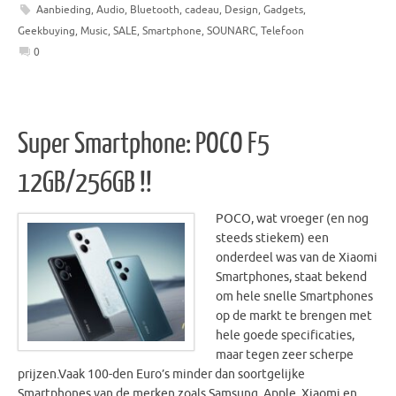
Aanbieding
,
Audio
,
Bluetooth
,
cadeau
,
Design
,
Gadgets
,
Geekbuying
,
Music
,
SALE
,
Smartphone
,
SOUNARC
,
Telefoon
0
Super Smartphone: POCO F5
12GB/256GB !!
POCO, wat vroeger (en nog
steeds stiekem) een
onderdeel was van de Xiaomi
Smartphones, staat bekend
om hele snelle Smartphones
op de markt te brengen met
hele goede specificaties,
maar tegen zeer scherpe
prijzen.Vaak 100-den Euro’s minder dan soortgelijke
Smartphones van de merken zoals Samsung, Apple, Xiaomi en