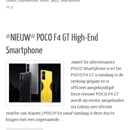
Goboo
,
Koptelefoon
,
Music
,
SALE
,
Smartphone
0
*NIEUW* POCO F4 GT High-End
Smartphone
Jawel! De allernieuwste
POCO Smartphone is er! De
POCO F4 GT is vandaag in de
verkoop gegaan en is
officieel aangekondigd!
Deze nieuwe POCO F4 GT
wordt als eerste aangeboden
via Goboo, een oficiele
reseller van Xiaomi / POCO! En vanaf vandaag is deze dus te
krijgen met een zogenaamde…