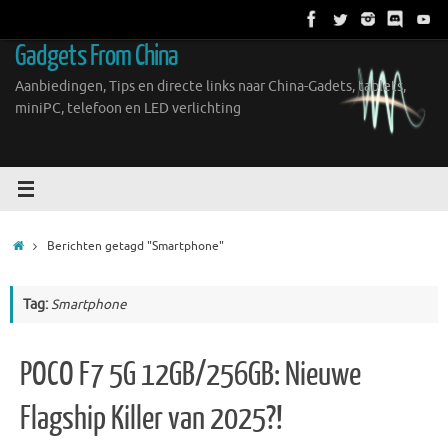
Ga
naar
Gadgets From China
de
inhoud
Aanbiedingen, Tips en directe links naar China-Gadets, tablets,
miniPC, telefoon en LED verlichting
Home
Berichten getagd "Smartphone"
Tag:
Smartphone
POCO F7 5G 12GB/256GB: Nieuwe
Flagship Killer van 2025?!