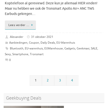
Koptelefoon al gereviewd. Deze kun je allemaal HIER vinden!
Maar nu hebben we ook de Tronsmart Apollo Air+ ANC TWS
Earbuds gekregen…
Lees verder …
Alexander
31 oktober 2021
Aanbiedingen
,
Coupon
,
Daily Deals
,
EU-Warenhuis
Bluetooth
,
EU-warenhuis
,
EUWarehouse
,
Gadgets
,
Geekmaxi
,
SALE
,
Sexy
,
Smartphone
,
Tronsmart
0
1
2
3
4
Geekbuying Deals