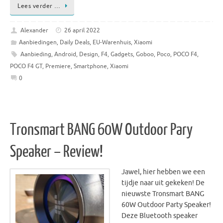
Lees verder …
Alexander
26 april 2022
Aanbiedingen
,
Daily Deals
,
EU-Warenhuis
,
Xiaomi
Aanbieding
,
Android
,
Design
,
F4
,
Gadgets
,
Goboo
,
Poco
,
POCO F4
,
POCO F4 GT
,
Premiere
,
Smartphone
,
Xiaomi
0
Tronsmart BANG 60W Outdoor Pary
Speaker – Review!
Jawel, hier hebben we een
tijdje naar uit gekeken! De
nieuwste Tronsmart BANG
60W Outdoor Party Speaker!
Deze Bluetooth speaker