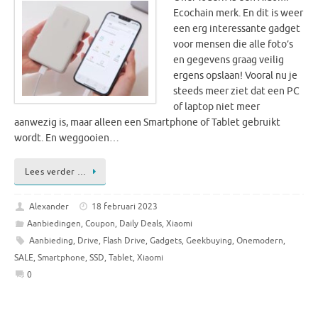
Ecochain merk. En dit is weer
een erg interessante gadget
voor mensen die alle foto’s
en gegevens graag veilig
ergens opslaan! Vooral nu je
steeds meer ziet dat een PC
of laptop niet meer
aanwezig is, maar alleen een Smartphone of Tablet gebruikt
wordt. En weggooien…
Lees verder …
Alexander
18 februari 2023
Aanbiedingen
,
Coupon
,
Daily Deals
,
Xiaomi
Aanbieding
,
Drive
,
Flash Drive
,
Gadgets
,
Geekbuying
,
Onemodern
,
SALE
,
Smartphone
,
SSD
,
Tablet
,
Xiaomi
0