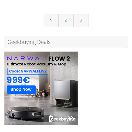
1
2
3
Geekbuying Deals