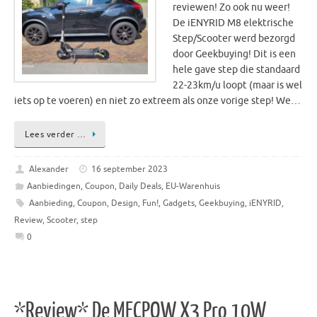
reviewen! Zo ook nu weer!
De iENYRID M8 elektrische
Step/Scooter werd bezorgd
door Geekbuying! Dit is een
hele gave step die standaard
22-23km/u loopt (maar is wel
iets op te voeren) en niet zo extreem als onze vorige step! We…
Lees verder …
Alexander
16 september 2023
Aanbiedingen
,
Coupon
,
Daily Deals
,
EU-Warenhuis
Aanbieding
,
Coupon
,
Design
,
Fun!
,
Gadgets
,
Geekbuying
,
iENYRID
,
Review
,
Scooter
,
step
0
*Review* De MECPOW X3 Pro 10W