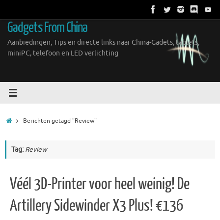
Ga
naar
Gadgets From China
de
inhoud
Aanbiedingen, Tips en directe links naar China-Gadets, tablets,
miniPC, telefoon en LED verlichting
Home
Berichten getagd "Review"
Tag:
Review
Véél 3D-Printer voor heel weinig! De
Artillery Sidewinder X3 Plus! €136