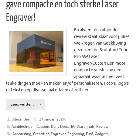
gave compacte en toch sterke Laser
Engraver!
En alweer de volgende
review staat klaar voor jullie!
We kregen van Geekbuying
deze keer de Sculpfun iCube
Pro 5W Laser
Engraver/Cutter! Een mooi
compacte versie van een
apparaat waar je heel veel
leuke dingen mee kan maken en/of personaliseren. Foto’s, logo’s
of teksten op diverse materialen of zelf een…
Lees verder …
Alexander
27 januari 2024
Aanbiedingen
,
Coupon
,
Daily Deals
,
EU-Warenhuis
,
Review
Aanbieding
,
Creatifief
,
Engraver
,
Engraving
,
Fun!
,
Gadgets
,