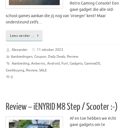
Retro Gaming Console! Een
gave gadget die alle old-
school games aankan die jij nog van ‘vroeger’ kent! Maar
ondersteund zelfs…
Lees verder …
Alexander
11 oktober 2023
Aanbiedingen
,
Coupon
,
Daily Deals
,
Review
Aanbieding
,
Anbernic
,
Android
,
Fun!
,
Gadgets
,
GammaOS
,
Geekbuying
,
Review
,
SALE
0
Review – iENYRID M8 Step / Scooter :-)
Af en toe hebben we écht
gave gadgets om te