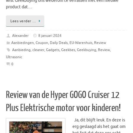
wist Geekbuying ons wederom te verrassen met een nieuwe
product dat…
Lees verder …
Alexander
8 januari 2024
Aanbiedingen
,
Coupon
,
Daily Deals
,
EU-Warenhuis
,
Review
Aanbieding
,
cleaner
,
Gadgets
,
Geekbes
,
Geekbuying
,
Review
,
Ultrasonic
0
Review van de Hyper GOGO Cruiser 12
Plus Elektrische motor voor kinderen!
Ja, dit blijft leuk. En deze is
erg geslaagd als het gaat om