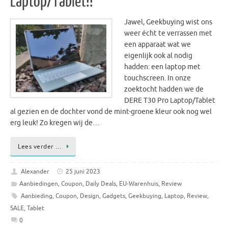
Laptop/Tablet!!
Jawel, Geekbuying wist ons
weer écht te verrassen met
een apparaat wat we
eigenlijk ook al nodig
hadden: een laptop met
touchscreen. In onze
zoektocht hadden we de
DERE T30 Pro Laptop/Tablet
al gezien en de dochter vond de mint-groene kleur ook nog wel
erg leuk! Zo kregen wij de…
Lees verder …
Alexander
25 juni 2023
Aanbiedingen
,
Coupon
,
Daily Deals
,
EU-Warenhuis
,
Review
Aanbieding
,
Coupon
,
Design
,
Gadgets
,
Geekbuying
,
Laptop
,
Review
,
SALE
,
Tablet
0