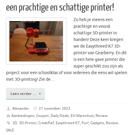
een prachtige en schattige printer!
Zo heb je ineens een
prachtige en vooral
schattige 3D-printer in
handen! Deze keer kregen
we de Easythreed K7 3D-
printer van Gearberry. En dit
is een hele gave printer die
super geschikt zou zijn als
project voor een schoolklas of voor iedereen die eens wil spelen
met 3D-printing! Zie de…
Lees verder …
Alexander
21 november 2023
Aanbiedingen
,
Coupon
,
Daily Deals
,
EU-Warenhuis
,
Review
3D
,
3D-Printer
,
Creatifief
,
Easythreed K7
,
Fun!
,
Gadgets
,
Review
,
SALE