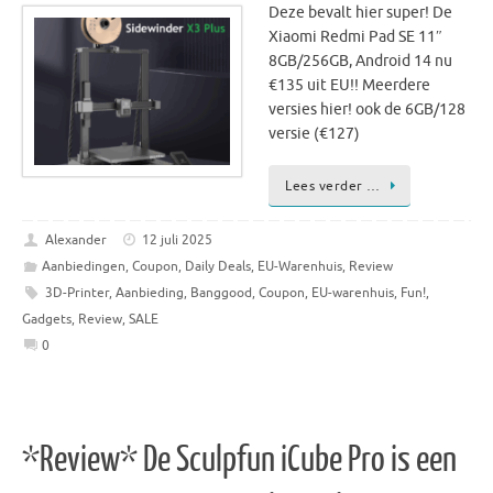
Deze bevalt hier super! De
Xiaomi Redmi Pad SE 11″
8GB/256GB, Android 14 nu
€135 uit EU!! Meerdere
versies hier! ook de 6GB/128
versie (€127)
Lees verder …
Alexander
12 juli 2025
Aanbiedingen
,
Coupon
,
Daily Deals
,
EU-Warenhuis
,
Review
3D-Printer
,
Aanbieding
,
Banggood
,
Coupon
,
EU-warenhuis
,
Fun!
,
Gadgets
,
Review
,
SALE
0
*Review* De Sculpfun iCube Pro is een