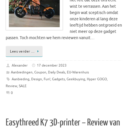
het feit dat deze ons echt
wist te verrassen. Aan het
begin wat sceptisch omdat
onze kinderen al lang deze
leeftijd hebben ontgroeid en
niet meer op deze gadget
passen. Toch mochten we hem reviewen vanuit…
Lees verder …
Alexander
17 december 2023
Aanbiedingen
,
Coupon
,
Daily Deals
,
EU-Warenhuis
Aanbieding
,
Design
,
Fun!
,
Gadgets
,
Geekbuying
,
Hyper GOGO
,
Review
,
SALE
0
Easythreed K7 3D-printer – Review van