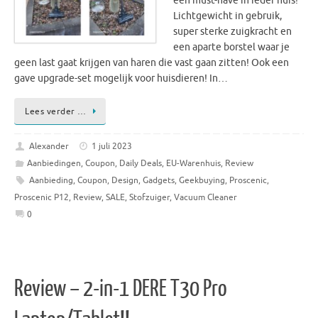
een must-have in ieder huis!
Lichtgewicht in gebruik,
super sterke zuigkracht en
een aparte borstel waar je
geen last gaat krijgen van haren die vast gaan zitten! Ook een
gave upgrade-set mogelijk voor huisdieren! In…
Lees verder …
Alexander
1 juli 2023
Aanbiedingen
,
Coupon
,
Daily Deals
,
EU-Warenhuis
,
Review
Aanbieding
,
Coupon
,
Design
,
Gadgets
,
Geekbuying
,
Proscenic
,
Proscenic P12
,
Review
,
SALE
,
Stofzuiger
,
Vacuum Cleaner
0
Review – 2-in-1 DERE T30 Pro