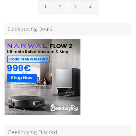
1
2
3
4
Geekbuying Deals
Geekbuying Discord!