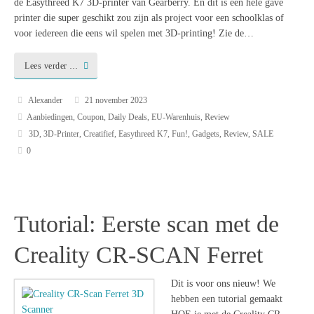
de Easythreed K7 3D-printer van Gearberry. En dit is een hele gave
printer die super geschikt zou zijn als project voor een schoolklas of
voor iedereen die eens wil spelen met 3D-printing! Zie de…
Lees verder …
Alexander
21 november 2023
Aanbiedingen
,
Coupon
,
Daily Deals
,
EU-Warenhuis
,
Review
3D
,
3D-Printer
,
Creatifief
,
Easythreed K7
,
Fun!
,
Gadgets
,
Review
,
SALE
0
Tutorial: Eerste scan met de
Creality CR-SCAN Ferret
Dit is voor ons nieuw! We
hebben een tutorial gemaakt