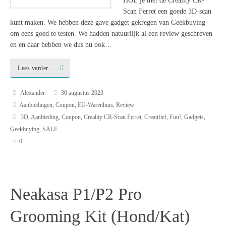
HOE je met de Creality CR-
Scan Ferret een goede 3D-scan
kunt maken. We hebben deze gave gadget gekregen van Geekbuying
om eens goed te testen. We hadden natuurlijk al een review geschreven
en en daar hebben we dus nu ook…
Lees verder …
Alexander
30 augustus 2023
Aanbiedingen
,
Coupon
,
EU-Warenhuis
,
Review
3D
,
Aanbieding
,
Coupon
,
Creality CR-Scan Ferret
,
Creatifief
,
Fun!
,
Gadgets
,
Geekbuying
,
SALE
0
Neakasa P1/P2 Pro
Grooming Kit (Hond/Kat)