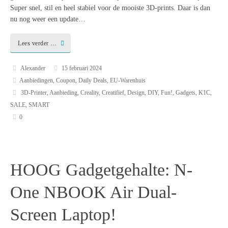
Super snel, stil en heel stabiel voor de mooiste 3D-prints. Daar is dan
nu nog weer een update…
Lees verder …
Alexander
15 februari 2024
Aanbiedingen
,
Coupon
,
Daily Deals
,
EU-Warenhuis
3D-Printer
,
Aanbieding
,
Creality
,
Creatifief
,
Design
,
DIY
,
Fun!
,
Gadgets
,
K1C
,
SALE
,
SMART
0
HOOG Gadgetgehalte: N-
One NBOOK Air Dual-
Screen Laptop!