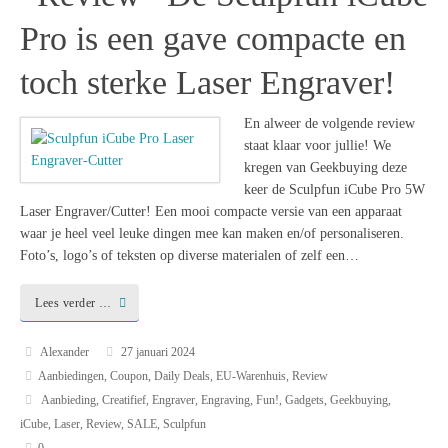
Pro is een gave compacte en
toch sterke Laser Engraver!
En alweer de volgende review
staat klaar voor jullie! We
kregen van Geekbuying deze
keer de Sculpfun iCube Pro 5W
Laser Engraver/Cutter! Een mooi compacte versie van een apparaat
waar je heel veel leuke dingen mee kan maken en/of personaliseren.
Foto’s, logo’s of teksten op diverse materialen of zelf een…
Lees verder …
Alexander
27 januari 2024
Aanbiedingen
,
Coupon
,
Daily Deals
,
EU-Warenhuis
,
Review
Aanbieding
,
Creatifief
,
Engraver
,
Engraving
,
Fun!
,
Gadgets
,
Geekbuying
,
iCube
,
Laser
,
Review
,
SALE
,
Sculpfun
0