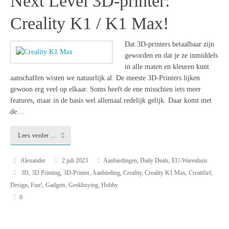
Next Level 3D-printer:
Creality K1 / K1 Max!
Dat 3D-printers betaalbaar zijn
geworden en dat je ze inmiddels
in alle maten en kleuren kunt
aanschaffen wisten we natuurlijk al. De meeste 3D-Printers lijken
gewoon erg veel op elkaar. Soms heeft de ene misschien iets meer
features, maar in de basis wel allemaal redelijk gelijk. Daar komt met
de…
Lees verder …
Alexander
2 juli 2023
Aanbiedingen
,
Daily Deals
,
EU-Warenhuis
3D
,
3D Printing
,
3D-Printer
,
Aanbieding
,
Creality
,
Creality K1 Max
,
Creatifief
,
Design
,
Fun!
,
Gadgets
,
Geekbuying
,
Hobby
0