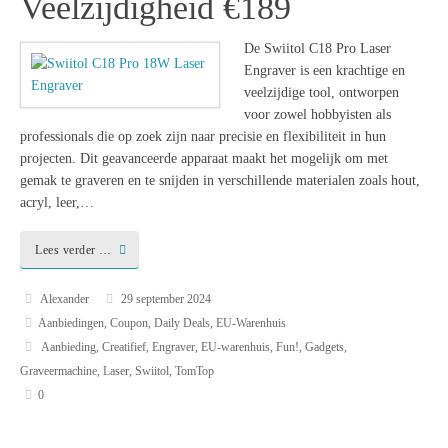
Veelzijdigheid €189
De Swiitol C18 Pro Laser
Engraver is een krachtige en
veelzijdige tool, ontworpen
voor zowel hobbyisten als
professionals die op zoek zijn naar precisie en flexibiliteit in hun
projecten. Dit geavanceerde apparaat maakt het mogelijk om met
gemak te graveren en te snijden in verschillende materialen zoals hout,
acryl, leer,…
Lees verder …
Alexander
29 september 2024
Aanbiedingen
,
Coupon
,
Daily Deals
,
EU-Warenhuis
Aanbieding
,
Creatifief
,
Engraver
,
EU-warenhuis
,
Fun!
,
Gadgets
,
Graveermachine
,
Laser
,
Swiitol
,
TomTop
0