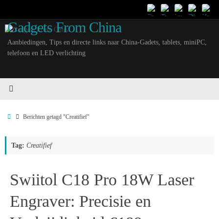
Ga
naar
Gadgets From China
de
inhoud
Aanbiedingen, Tips en directe links naar China-Gadets, tablets, miniPC,
telefoon en LED verlichting
Home
Berichten getagd "Creatifief"
Tag:
Creatifief
Swiitol C18 Pro 18W Laser
Engraver: Precisie en