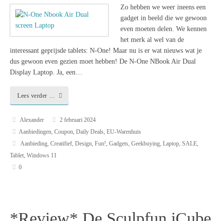
Zo hebben we weer ineens een
gadget in beeld die we gewoon
even moeten delen. We kennen
het merk al wel van de
interessant geprijsde tablets: N-One! Maar nu is er wat nieuws wat je
dus gewoon even gezien moet hebben! De N-One NBook Air Dual
Display Laptop. Ja, een…
Lees verder …
Alexander
2 februari 2024
Aanbiedingen
,
Coupon
,
Daily Deals
,
EU-Warenhuis
Aanbieding
,
Creatifief
,
Design
,
Fun!
,
Gadgets
,
Geekbuying
,
Laptop
,
SALE
,
Tablet
,
Windows 11
0
*Review* De Sculpfun iCube