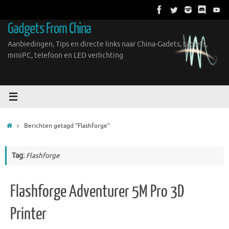
Ga
naar
Gadgets From China
de
inhoud
Aanbiedingen, Tips en directe links naar China-Gadets, tablets,
miniPC, telefoon en LED verlichting
Home
Berichten getagd "Flashforge"
Tag:
Flashforge
Flashforge Adventurer 5M Pro 3D
Printer