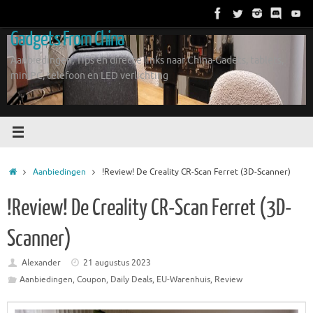
Ga
naar
Gadgets From China
de
inhoud
Aanbiedingen, Tips en directe links naar China-Gadets, tablets,
miniPC, telefoon en LED verlichting
Home
Aanbiedingen
!Review! De Creality CR-Scan Ferret (3D-Scanner)
!Review! De Creality CR-Scan Ferret (3D-
Scanner)
Alexander
21 augustus 2023
Aanbiedingen
,
Coupon
,
Daily Deals
,
EU-Warenhuis
,
Review