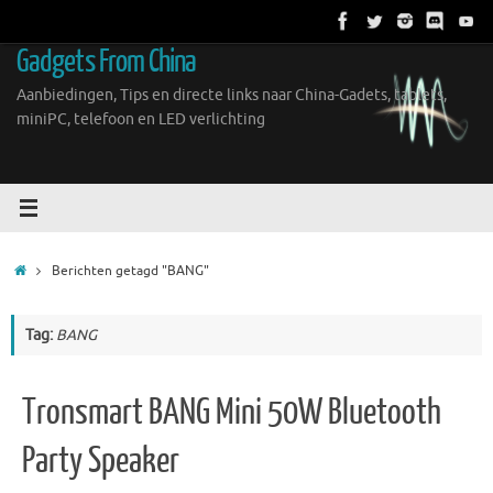
Ga
naar
Gadgets From China
de
inhoud
Aanbiedingen, Tips en directe links naar China-Gadets, tablets,
miniPC, telefoon en LED verlichting
Home
Berichten getagd "BANG"
Tag:
BANG
Tronsmart BANG Mini 50W Bluetooth
Party Speaker