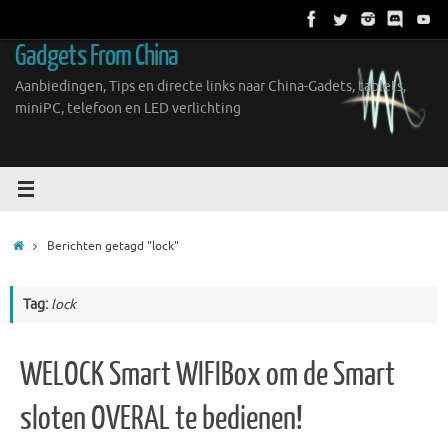
Ga
naar
Gadgets From China
de
inhoud
Aanbiedingen, Tips en directe links naar China-Gadets, tablets,
miniPC, telefoon en LED verlichting
Home
Berichten getagd "lock"
Tag:
lock
WELOCK Smart WIFIBox om de Smart
sloten OVERAL te bedienen!