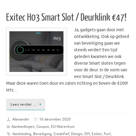
Exitec H03 Smart Slot / Deurklink €47!
Ja, gadgets gaan door met
ontwikkeling. Ook op gebied
van beveiliging gaan we
steeds verder! Een tijd
geleden kwamen we ook
diverse Smart sloten tegen
voor de deur. In de vorm van
een Smart Slot / Deurklink.
Maar deze waren toen duur en zaten richting en boven de €200!
Iets…
Lees verder …
Alexander
16 december 2020
Aanbiedingen
,
Coupon
,
EU-Warenhuis
Aanbieding
,
Beveiliging
,
Creatifief
,
Design
,
DIY
,
Exitec
,
Fun!
,