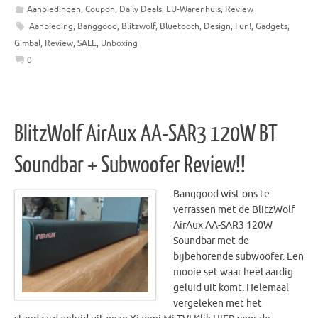
Aanbiedingen
,
Coupon
,
Daily Deals
,
EU-Warenhuis
,
Review
Aanbieding
,
Banggood
,
Blitzwolf
,
Bluetooth
,
Design
,
Fun!
,
Gadgets
,
Gimbal
,
Review
,
SALE
,
Unboxing
0
BlitzWolf AirAux AA-SAR3 120W BT
Soundbar + Subwoofer Review!!
Banggood wist ons te
verrassen met de BlitzWolf
AirAux AA-SAR3 120W
Soundbar met de
bijbehorende subwoofer. Een
mooie set waar heel aardig
geluid uit komt. Helemaal
vergeleken met het