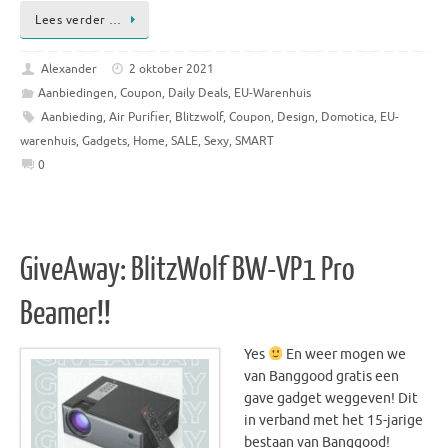
Lees verder …
Alexander
2 oktober 2021
Aanbiedingen
,
Coupon
,
Daily Deals
,
EU-Warenhuis
Aanbieding
,
Air Purifier
,
Blitzwolf
,
Coupon
,
Design
,
Domotica
,
EU-
warenhuis
,
Gadgets
,
Home
,
SALE
,
Sexy
,
SMART
0
GiveAway: BlitzWolf BW-VP1 Pro
Beamer!!
Yes
En weer mogen we
van Banggood gratis een
gave gadget weggeven! Dit
in verband met het 15-jarige
bestaan van Banggood!