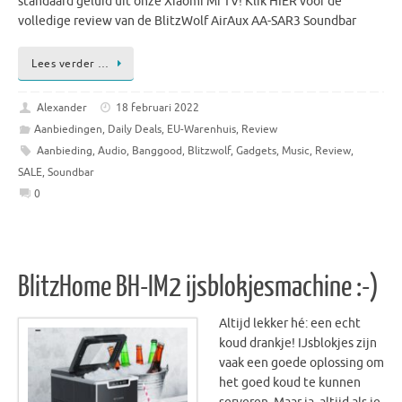
standaard geluid uit onze Xiaomi Mi TV! Klik HIER voor de
volledige review van de BlitzWolf AirAux AA-SAR3 Soundbar
Lees verder …
Alexander
18 februari 2022
Aanbiedingen
,
Daily Deals
,
EU-Warenhuis
,
Review
Aanbieding
,
Audio
,
Banggood
,
Blitzwolf
,
Gadgets
,
Music
,
Review
,
SALE
,
Soundbar
0
BlitzHome BH-IM2 ijsblokjesmachine :-)
Altijd lekker hé: een echt
koud drankje! IJsblokjes zijn
vaak een goede oplossing om
het goed koud te kunnen