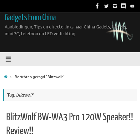
Ga
naar
Gadgets From China
de
inhoud
Aanbiedingen, Tips en directe links naar China-Gadets, tablets,
miniPC, telefoon en LED verlichting
Home
Berichten getagd "Blitzwolf"
Tag:
Blitzwolf
BlitzWolf BW-WA3 Pro 120W Speaker!!
Review!!