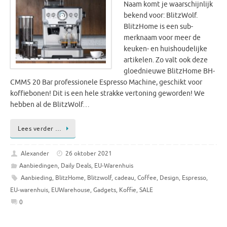
Naam komt je waarschijnlijk
bekend voor: BlitzWolf.
BlitzHome is een sub-
merknaam voor meer de
keuken- en huishoudelijke
artikelen. Zo valt ook deze
gloednieuwe BlitzHome BH-
CMM5 20 Bar professionele Espresso Machine, geschikt voor
koffiebonen! Dit is een hele strakke vertoning geworden! We
hebben al de BlitzWolf…
Lees verder …
Alexander
26 oktober 2021
Aanbiedingen
,
Daily Deals
,
EU-Warenhuis
Aanbieding
,
BlitzHome
,
Blitzwolf
,
cadeau
,
Coffee
,
Design
,
Espresso
,
EU-warenhuis
,
EUWarehouse
,
Gadgets
,
Koffie
,
SALE
0