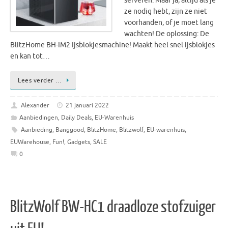
serveren. Maar ja, altijd als je
ze nodig hebt, zijn ze niet
voorhanden, of je moet lang
wachten! De oplossing: De
BlitzHome BH-IM2 Ijsblokjesmachine! Maakt heel snel ijsblokjes
en kan tot…
Lees verder …
Alexander
21 januari 2022
Aanbiedingen
,
Daily Deals
,
EU-Warenhuis
Aanbieding
,
Banggood
,
BlitzHome
,
Blitzwolf
,
EU-warenhuis
,
EUWarehouse
,
Fun!
,
Gadgets
,
SALE
0
BlitzWolf BW-HC1 draadloze stofzuiger