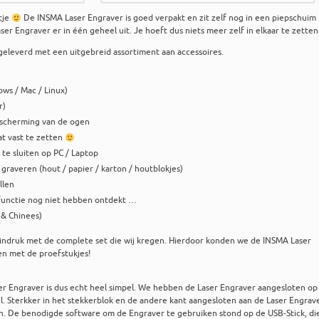
tje
De INSMA Laser Engraver is goed verpakt en zit zelf nog in een piepschuim
ser Engraver er in één geheel uit. Je hoeft dus niets meer zelf in elkaar te zetten
eleverd met een uitgebreid assortiment aan accessoires.
ws / Mac / Linux)
r)
escherming van de ogen
at vast te zetten
te sluiten op PC / Laptop
graveren (hout / papier / karton / houtblokjes)
llen
 functie nog niet hebben ontdekt …
 & Chinees)
 indruk met de complete set die wij kregen. Hierdoor konden we de INSMA Laser
en met de proefstukjes!
er Engraver is dus echt heel simpel. We hebben de Laser Engraver aangesloten op
. Sterkker in het stekkerblok en de andere kant aangesloten aan de Laser Engrave
. De benodigde software om de Engraver te gebruiken stond op de USB-Stick, di