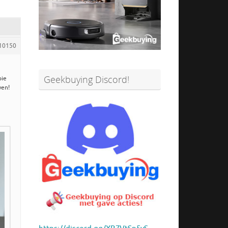
10150
Geekbuying Discord!
oie
wen!