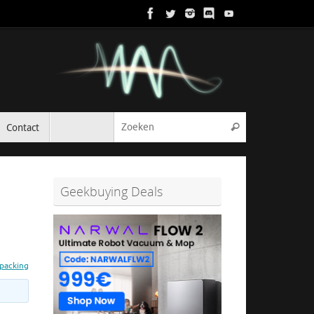
Zoeken naar:
Contact
Zoeken
Geekbuying Deals
packing