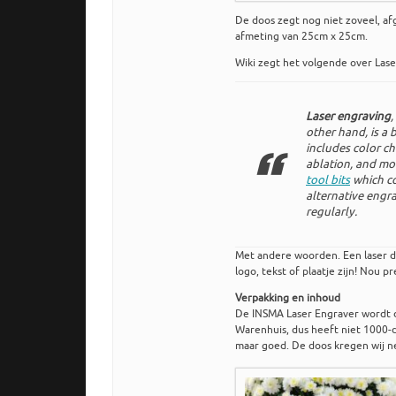
De doos zegt nog niet zoveel, a
afmeting van 25cm x 25cm.
Wiki zegt het volgende over Lase
Laser engraving
,
other hand, is a
includes color ch
ablation, and mor
tool bits
which co
alternative engr
regularly.
Met andere woorden. Een laser d
logo, tekst of plaatje zijn! Nou p
Verpakking en inhoud
De INSMA Laser Engraver wordt d
Warenhuis, dus heeft niet 1000-d
maar goed. De doos kregen wij 