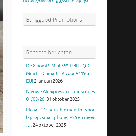
https://discord.gg/XB7VtSp5yS
Banggood Promotions
Recente berichten
De Xiaomi S Mini 55″ 144Hz QD-
Mini LED Smart TV voor €419 uit
EU!
2 januari 2026
Nieuwe Aliexpress kortingscodes
01/08/26!
31 oktober 2025
Ideaal! 14″ portable monitor voor
laptop, smartphone, PS5 en meer
….
24 oktober 2025