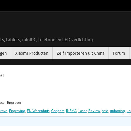
ts, tablets, miniPC, telefoon en LED verlichting
ngen
Xiaomi Producten
Zelf importeren uit China
Forum
ver
aser Engraver
rave
,
Engraving
,
EU-Warenhuis
,
Gadgets
,
INSMA
,
Laser
,
Review
,
test
,
unboxing
,
un