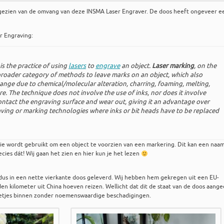
fgezien van de omvang van deze INSMA Laser Engraver. De doos heeft ongeveer e
r Engraving:
 is the practice of using
lasers
to
engrave
an object.
Laser marking
, on the
 broader category of methods to leave marks on an object, which also
ange due to chemical/molecular alteration, charring, foaming, melting,
e. The technique does not involve the use of inks, nor does it involve
ntact the engraving surface and wear out, giving it an advantage over
aving or marking technologies where inks or bit heads have to be replaced
ie wordt gebruikt om een object te voorzien van een markering. Dit kan een naam
recies dát! Wij gaan het zien en hier kun je het lezen
us in een nette vierkante doos geleverd. Wij hebben hem gekregen uit een EU-
en kilometer uit China hoeven reizen. Wellicht dat dit de staat van de doos aange
netjes binnen zonder noemenswaardige beschadigingen.