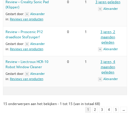
Review – Creality Sonic Pad
0
1
3 jaren geleden
(Klipper)
Alexander
Gestart door:
Alexander
in:
Reviews van producten
Review – Proscenic P12
0
1
3 jaren, 2
draadloze Stofzuiger!
maanden
geleden
Gestart door:
Alexander
in:
Reviews van producten
Alexander
Review – Liectroux HCR-10
0
1
3 jaren, 4
Robot Window Cleaner
maanden
geleden
Gestart door:
Alexander
in:
Reviews van producten
Alexander
15 onderwerpen aan het bekijken - 1 tot 15 (van in totaal 68)
1
2
3
4
5
→