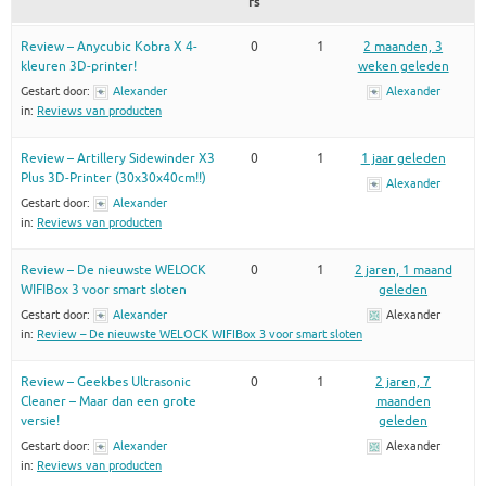
rs
Review – Anycubic Kobra X 4-
0
1
2 maanden, 3
kleuren 3D-printer!
weken geleden
Gestart door:
Alexander
Alexander
in:
Reviews van producten
Review – Artillery Sidewinder X3
0
1
1 jaar geleden
Plus 3D-Printer (30x30x40cm!!)
Alexander
Gestart door:
Alexander
in:
Reviews van producten
Review – De nieuwste WELOCK
0
1
2 jaren, 1 maand
WIFIBox 3 voor smart sloten
geleden
Gestart door:
Alexander
Alexander
in:
Review – De nieuwste WELOCK WIFIBox 3 voor smart sloten
Review – Geekbes Ultrasonic
0
1
2 jaren, 7
Cleaner – Maar dan een grote
maanden
versie!
geleden
Gestart door:
Alexander
Alexander
in:
Reviews van producten