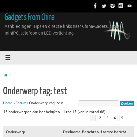
Ga
naar
Gadgets From China
de
inhoud
Aanbiedingen, Tips en directe links naar China-Gadets, tablets,
miniPC, telefoon en LED verlichting
Home
Onderwerp tag: test
Home
›
Forum
›
Onderwerp tag: test
15 onderwerpen aan het bekijken - 1 tot 15 (van in totaal 68)
1
2
3
4
5
→
Onderwerp
Deelneme
Berichten
Laatste bericht