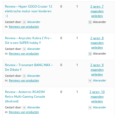
Review – Hyper GOGO Cruiser 12
0
1
2 jaren, 7
elektrische motor voor kinderen
maanden
:-)
geleden
Gestart door:
Alexander
Alexander
in:
Reviews van producten
Review – Anycubic Kobra 2 Pro –
0
1
2 jaren, 8
Dit is een SUPER hobby !!
maanden
geleden
Gestart door:
Alexander
in:
Reviews van producten
Alexander
Review – Tronsmart BANG MAX –
0
1
2 jaren, 9
De Dikste !!
maanden
geleden
Gestart door:
Alexander
in:
Reviews van producten
Alexander
Review – Anbernic RG405M
0
1
2 jaren, 10
Retro Multi-Gaming Console
maanden
(Android)
geleden
Gestart door:
Alexander
Alexander
in:
Reviews van producten