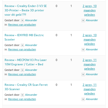
Review – Creality Ender-3 V3 SE
0
1
2 jaren, 10
3D-Printer – Beste 3D printer
maanden
voor dit geld ??!!
geleden
Gestart door:
Alexander
Alexander
in:
Reviews van producten
Review – IENYRID M8 Electric
0
1
2 jaren, 10
Scooter
maanden
geleden
Gestart door:
Alexander
in:
Reviews van producten
Alexander
Review – MECPOW X3 Pro Laser
0
1
2 jaren, 11
10W Engraver / Cutter + Bed
maanden
geleden
Gestart door:
Alexander
in:
Reviews van producten
Alexander
Review – Creality CR-Scan Ferret
0
1
2 jaren, 11
3D-Scanner
maanden
geleden
Gestart door:
Alexander
in:
Reviews van producten
Alexander