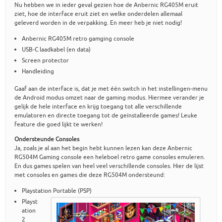
Nu hebben we in ieder geval gezien hoe de Anbernic RG405M eruit
ziet, hoe de interface eruit ziet en welke onderdelen allemaal
geleverd worden in de verpakking. En meer heb je niet nodig!
Anbernic RG405M retro gamging console
USB-C laadkabel (en data)
Screen protector
Handleiding
Gaaf aan de interface is, dat je met één switch in het instellingen-menu
de Android modus omzet naar de gaming modus. Hiermee verander je
gelijk de hele interface en krijg toegang tot alle verschillende
emulatoren en directe toegang tot de geïnstalleerde games! Leuke
feature die goed lijkt te werken!
Ondersteunde Consoles
Ja, zoals je al aan het begin hebt kunnen lezen kan deze Anbernic
RG504M Gaming console een heleboel retro game consoles emuleren.
En dus games spelen van heel veel verschillende consoles. Hier de lijst
met consoles en games die deze RG504M ondersteund:
Playstation Portable (PSP)
Playst
ation
2