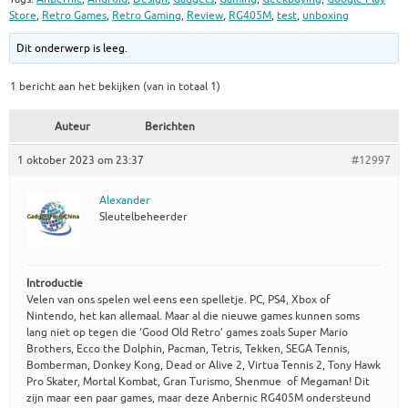
Store
,
Retro Games
,
Retro Gaming
,
Review
,
RG405M
,
test
,
unboxing
Dit onderwerp is leeg.
1 bericht aan het bekijken (van in totaal 1)
Auteur
Berichten
1 oktober 2023 om 23:37
#12997
Alexander
Sleutelbeheerder
Introductie
Velen van ons spelen wel eens een spelletje. PC, PS4, Xbox of
Nintendo, het kan allemaal. Maar al die nieuwe games kunnen soms
lang niet op tegen die ‘Good Old Retro’ games zoals Super Mario
Brothers, Ecco the Dolphin, Pacman, Tetris, Tekken, SEGA Tennis,
Bomberman, Donkey Kong, Dead or Alive 2, Virtua Tennis 2, Tony Hawk
Pro Skater, Mortal Kombat, Gran Turismo, Shenmue of Megaman! Dit
zijn maar een paar games, maar deze Anbernic RG405M ondersteund