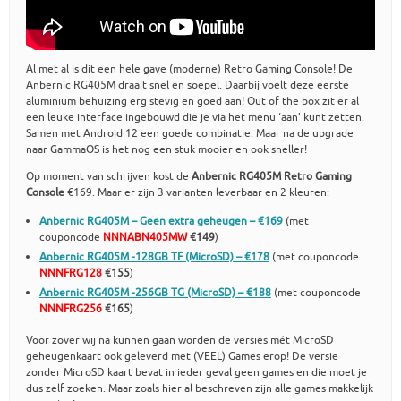
Al met al is dit een hele gave (moderne) Retro Gaming Console! De
Anbernic RG405M draait snel en soepel. Daarbij voelt deze eerste
aluminium behuizing erg stevig en goed aan! Out of the box zit er al
een leuke interface ingebouwd die je via het menu ‘aan’ kunt zetten.
Samen met Android 12 een goede combinatie. Maar na de upgrade
naar GammaOS is het nog een stuk mooier en ook sneller!
Op moment van schrijven kost de
Anbernic RG405M Retro Gaming
Console
€169. Maar er zijn 3 varianten leverbaar en 2 kleuren:
Anbernic RG405M – Geen extra geheugen – €169
(met
couponcode
NNNABN405MW
€149
)
Anbernic RG405M -128GB TF (MicroSD) – €178
(met couponcode
NNNFRG128
€155
)
Anbernic RG405M -256GB TG (MicroSD) – €188
(met couponcode
NNNFRG256
€165
)
Voor zover wij na kunnen gaan worden de versies mét MicroSD
geheugenkaart ook geleverd met (VEEL) Games erop! De versie
zonder MicroSD kaart bevat in ieder geval geen games en die moet je
dus zelf zoeken. Maar zoals hier al beschreven zijn alle games makkelijk