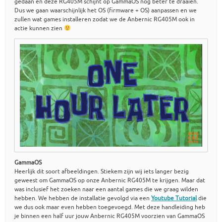
gedaan en deze RG405M schijnt op GammaOS nog beter te draaien.
Dus we gaan waarschijnlijk het OS (firmware + OS) aanpassen en we
zullen wat games installeren zodat we de Anbernic RG405M ook in
actie kunnen zien
GammaOS
Heerlijk dit soort afbeeldingen. Stiekem zijn wij iets langer bezig
geweest om GammaOS op onze Anbernic RG405M te krijgen. Maar dat
was inclusief het zoeken naar een aantal games die we graag wilden
hebben. We hebben de installatie gevolgd via een
Youtube Tutorial
die
we dus ook maar even hebben toegevoegd. Met deze handleiding heb
je binnen een half uur jouw Anbernic RG405M voorzien van GammaOS