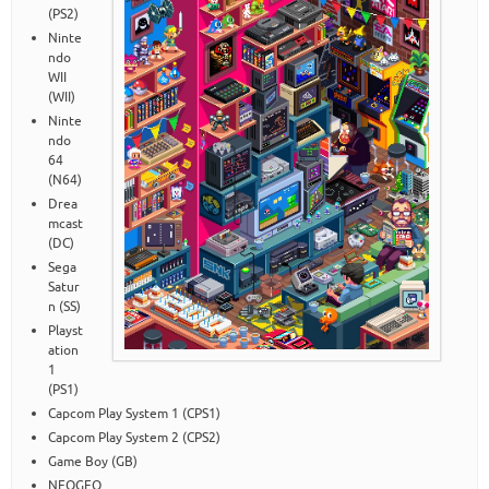
(PS2)
Ninte
ndo
WII
(WII)
Ninte
ndo
64
(N64)
Drea
mcast
(DC)
Sega
Satur
n (SS)
Playst
ation
1
(PS1)
Capcom Play System 1 (CPS1)
Capcom Play System 2 (CPS2)
Game Boy (GB)
NEOGEO