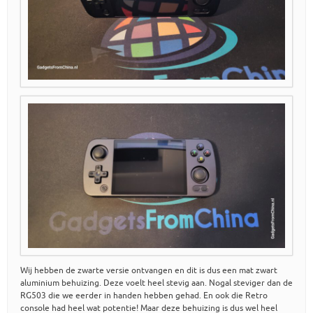
Wij hebben de zwarte versie ontvangen en dit is dus een mat zwart
aluminium behuizing. Deze voelt heel stevig aan. Nogal steviger dan de
RG503 die we eerder in handen hebben gehad. En ook die Retro
console had heel wat potentie! Maar deze behuizing is dus wel heel