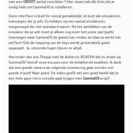
met een
GROOT
aantal voordelen !! Hier staan ook alle links die je
nodig hebt om GammaOS te installeren.
Deze interface is leuk! En vooral gemakkelijk! Je kunt ale emulatoren
toevoegen die jij wilt. Zo hebben wij een aantal emulatoren
toegevoegd die niet standaard waren. Na het aanklikken van de
emulator die je wilt moet je alleen nog even het juiste pad (path)
toevoegen waar GammaOS de games kan vinden en daarna werkt het
perfect! Ook de mapping van de keys wordt grotendeels goed
opgepakt. Ja: uitzonderingen blijven er altijd.
Hieronder dan een filmpje met de Anbernic RG405M die nu draait op
GammaOS! Vooraf onze excuses voor de belabberde kwaliteit. Ik dank
dat een goede camera de volgende investering gaat worden incl.
goede tripod! Maar goed. De video geeft wel een goed beeld dat je
een hele gave retro console gaat krijgen met
GammaOS
erop!!