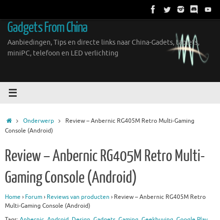
Ga
naar
Gadgets From China
de
inhoud
Aanbiedingen, Tips en directe links naar China-Gadets, tablets,
miniPC, telefoon en LED verlichting
Home
Onderwerp
Review – Anbernic RG405M Retro Multi-Gaming
Console (Android)
Review – Anbernic RG405M Retro Multi-
Gaming Console (Android)
Home
›
Forum
›
Reviews van producten
›
Review – Anbernic RG405M Retro
Multi-Gaming Console (Android)
Tags:
Anbernic
,
Android
,
Design
,
Gadgets
,
Gaming
,
Geekbuying
,
Google Play