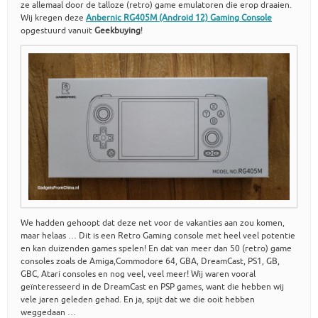
ze allemaal door de talloze (retro) game emulatoren die erop draaien.
Wij kregen deze
Anbernic RG405M (Android 12) Gaming Console
opgestuurd vanuit
Geekbuying
!
We hadden gehoopt dat deze net voor de vakanties aan zou komen,
maar helaas … Dit is een Retro Gaming console met heel veel potentie
en kan duizenden games spelen! En dat van meer dan 50 (retro) game
consoles zoals de Amiga,Commodore 64, GBA, DreamCast, PS1, GB,
GBC, Atari consoles en nog veel, veel meer! Wij waren vooral
geïnteresseerd in de DreamCast en PSP games, want die hebben wij
vele jaren geleden gehad. En ja, spijt dat we die ooit hebben
weggedaan …