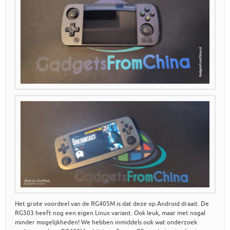
Het grote voordeel van de RG405M is dat deze op Android draait. De
RG503 heeft nog een eigen Linux variant. Ook leuk, maar met nogal
minder mogelijkheden! We hebben inmiddels ook wat onderzoek