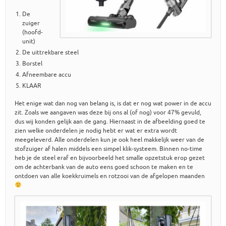
De
zuiger
(hoofd-
unit)
De uittrekbare steel
Borstel
Afneembare accu
KLAAR
Het enige wat dan nog van belang is, is dat er nog wat power in de accu
zit. Zoals we aangaven was deze bij ons al (of nog) voor 47% gevuld,
dus wij konden gelijk aan de gang. Hiernaast in de afbeelding goed te
zien welke onderdelen je nodig hebt er wat er extra wordt
meegeleverd. Alle onderdelen kun je ook heel makkelijk weer van de
stofzuiger af halen middels een simpel klik-systeem. Binnen no-time
heb je de steel eraf en bijvoorbeeld het smalle opzetstuk erop gezet
om de achterbank van de auto eens goed schoon te maken en te
ontdoen van alle koekkruimels en rotzooi van de afgelopen maanden