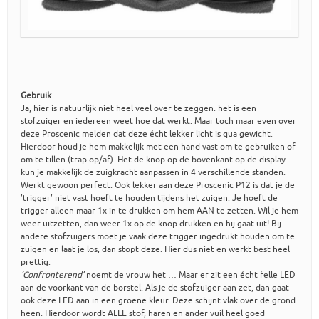
Gebruik
Ja, hier is natuurlijk niet heel veel over te zeggen. het is een
stofzuiger en iedereen weet hoe dat werkt. Maar toch maar even over
deze Proscenic melden dat deze écht lekker licht is qua gewicht.
Hierdoor houd je hem makkelijk met een hand vast om te gebruiken of
om te tillen (trap op/af). Het de knop op de bovenkant op de display
kun je makkelijk de zuigkracht aanpassen in 4 verschillende standen.
Werkt gewoon perfect. Ook lekker aan deze Proscenic P12 is dat je de
’trigger’ niet vast hoeft te houden tijdens het zuigen. Je hoeft de
trigger alleen maar 1x in te drukken om hem AAN te zetten. Wil je hem
weer uitzetten, dan weer 1x op de knop drukken en hij gaat uit! Bij
andere stofzuigers moet je vaak deze trigger ingedrukt houden om te
zuigen en laat je los, dan stopt deze. Hier dus niet en werkt best heel
prettig.
‘Confronterend’
noemt de vrouw het … Maar er zit een écht felle LED
aan de voorkant van de borstel. Als je de stofzuiger aan zet, dan gaat
ook deze LED aan in een groene kleur. Deze schijnt vlak over de grond
heen. Hierdoor wordt ALLE stof, haren en ander vuil heel goed