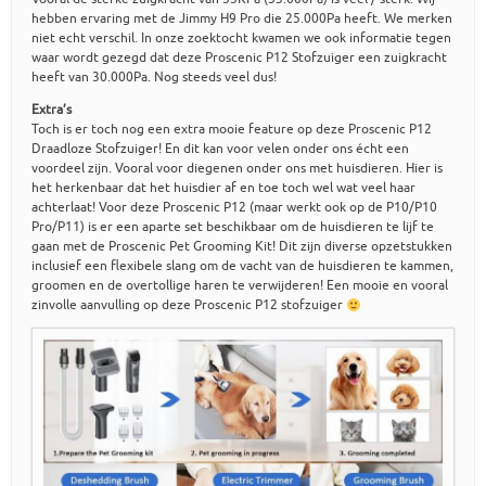
hebben ervaring met de Jimmy H9 Pro die 25.000Pa heeft. We merken
niet echt verschil. In onze zoektocht kwamen we ook informatie tegen
waar wordt gezegd dat deze Proscenic P12 Stofzuiger een zuigkracht
heeft van 30.000Pa. Nog steeds veel dus!
Extra’s
Toch is er toch nog een extra mooie feature op deze Proscenic P12
Draadloze Stofzuiger! En dit kan voor velen onder ons écht een
voordeel zijn. Vooral voor diegenen onder ons met huisdieren. Hier is
het herkenbaar dat het huisdier af en toe toch wel wat veel haar
achterlaat! Voor deze Proscenic P12 (maar werkt ook op de P10/P10
Pro/P11) is er een aparte set beschikbaar om de huisdieren te lijf te
gaan met de Proscenic Pet Grooming Kit! Dit zijn diverse opzetstukken
inclusief een flexibele slang om de vacht van de huisdieren te kammen,
groomen en de overtollige haren te verwijderen! Een mooie en vooral
zinvolle aanvulling op deze Proscenic P12 stofzuiger