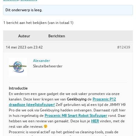
Dit onderwerp is leeg.
1 bericht aan het bekijken (van in totaal 1)
Auteur
Berichten
14 mei 2023 om 23:42
#12439
Alexander
Sleutelbeheerder
Introductie
En wederom een gave gadget die we ook vaker promoten via onze
kanalen. Deze keer kregen we van
Geekbuying
de
Proscenic P12
draadloze (steel)stofzuiger
!
Zelf gebruiken wij al een tijd de JIMMY H9
Pro die we ook via Geekbuying hadden ontvangen. Daarnaast rijdt hier
in huis regelmatig de
Proscenic M8 Smart Robot Stofzuiger
rond. Daar
hebben we een review van gemaakt. Deze kun je
HIER
vinden, met de
rest van alle reviews
Proscenic is vooral actief op het gebied va cleaning-tools, zoals de