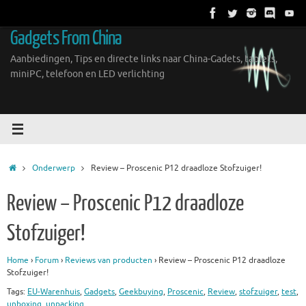
Ga
naar
Gadgets From China
de
inhoud
Aanbiedingen, Tips en directe links naar China-Gadets, tablets,
miniPC, telefoon en LED verlichting
Home
Onderwerp
Review – Proscenic P12 draadloze Stofzuiger!
Review – Proscenic P12 draadloze
Stofzuiger!
Home
›
Forum
›
Reviews van producten
›
Review – Proscenic P12 draadloze
Stofzuiger!
Tags:
EU-Warenhuis
,
Gadgets
,
Geekbuying
,
Proscenic
,
Review
,
stofzuiger
,
test
,
unboxing
,
unpacking