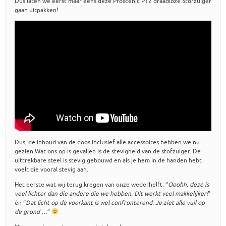
Dus laten we eerst maar eens deze Proscenic P12 draadloze Stofzuiger
gaan uitpakken!
Dus, de inhoud van de doos inclusief alle accessoires hebben we nu
gezien.Wat ons op is gevallen is de stevigheid van de stofzuiger. De
uittrekbare steel is stevig gebouwd en als je hem in de handen hebt
voelt die vooral stevig aan.
Het eerste wat wij terug kregen van onze wederhelft: “
Ooohh, deze is
veel lichter dan die andere die we hebben. Dit werkt veel makkelijker!
”
én “
Dat licht op de voorkant is wel confronterend. Je ziet alle vuil op
de grond …
”