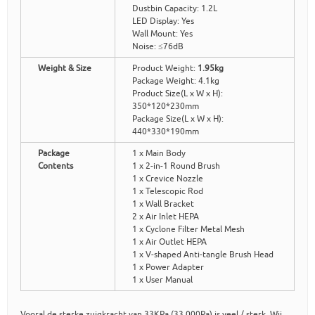
Dustbin Capacity: 1.2L
LED Display: Yes
Wall Mount: Yes
Noise: ≤76dB
Weight & Size
Product Weight:
1.95kg
Package Weight: 4.1kg
Product Size(L x W x H):
350*120*230mm
Package Size(L x W x H):
440*330*190mm
Package
1 x Main Body
Contents
1 x 2-in-1 Round Brush
1 x Crevice Nozzle
1 x Telescopic Rod
1 x Wall Bracket
2 x Air Inlet HEPA
1 x Cyclone Filter Metal Mesh
1 x Air Outlet HEPA
1 x V-shaped Anti-tangle Brush Head
1 x Power Adapter
1 x User Manual
Vooral de sterke zuigkracht van 33KPa (33.000Pa) is veel / sterk. Wij