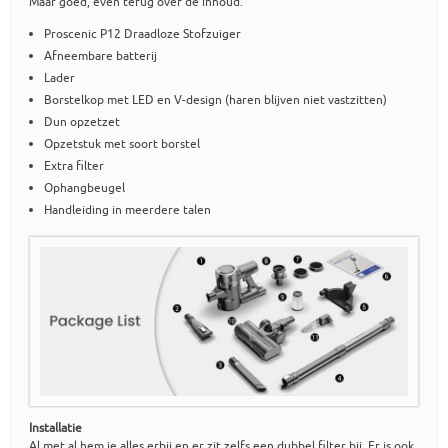
Maar goed, even terug over de inhoud.
Proscenic P12 Draadloze Stofzuiger
Afneembare batterij
Lader
Borstelkop met LED en V-design (haren blijven niet vastzitten)
Dun opzetzet
Opzetstuk met soort borstel
Extra filter
Ophangbeugel
Handleiding in meerdere talen
Installatie
Al met al hem je alles erbij en er zit zelfs een dubbel filter bij. Er is ook