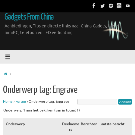
Ga
naar
Gadgets From China
de
inhoud
Aanbiedingen, Tips en directe links naar China-Gadets, tablets,
miniPC, telefoon en LED verlichting
Home
Onderwerp tag: Engrave
Home
›
Forum
›
Onderwerp tag: Engrave
Onderwerp 1 aan het bekijken (van in totaal 1)
Onderwerp
Deelneme
Berichten
Laatste bericht
rs