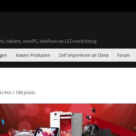
ts, tablets, miniPC, telefoon en LED verlichting
ngen
Xiaomi Producten
Zelf importeren uit China
Forum
 is
945 × 188
pixels