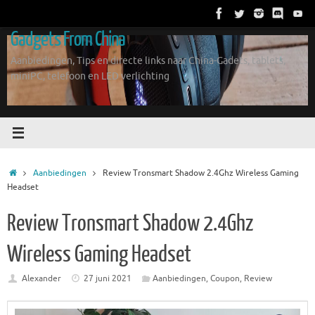
Ga
naar
Gadgets From China
de
inhoud
Aanbiedingen, Tips en directe links naar China-Gadets, tablets,
miniPC, telefoon en LED verlichting
Home
Aanbiedingen
Review Tronsmart Shadow 2.4Ghz Wireless Gaming
Headset
Review Tronsmart Shadow 2.4Ghz
Wireless Gaming Headset
Alexander
27 juni 2021
Aanbiedingen
,
Coupon
,
Review