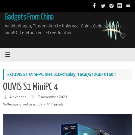
Ga
naar
Gadgets From China
de
inhoud
Aanbiedingen, Tips en directe links naar China-Gadets, tablets,
miniPC, telefoon en LED verlichting
«
OUVIS S1 Mini-PC met LCD-display, 16GB/512GB! €160!!
OUVIS S1 MiniPC 4
Alexander
17 november 2023
Volledige grootte is
507 × 417
pixels