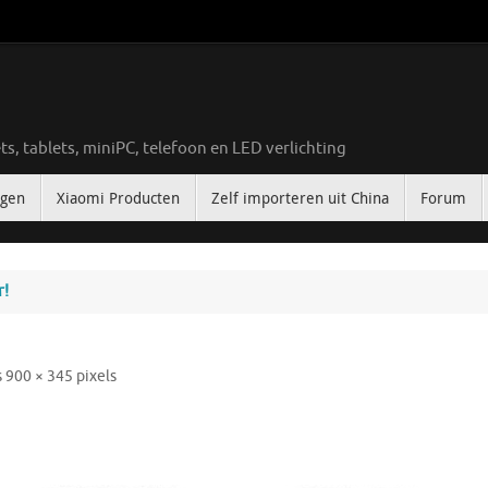
ts, tablets, miniPC, telefoon en LED verlichting
ngen
Xiaomi Producten
Zelf importeren uit China
Forum
r!
s
900 × 345
pixels