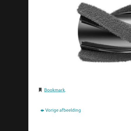
Bookmark
.
Vorige afbeelding