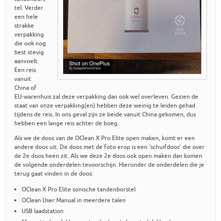
tel. Verder
een hele
strakke
verpakking
die ook nog
best stevig
aanvoelt.
Een reis
vanuit
China of
EU-warenhuis zal deze verpakking dan ook wel overleven. Gezien de
staat van onze verpakking(en) hebben deze weinig te leiden gehad
tijdens de reis. In ons geval zijn ze beide vanuit China gekomen, dus
hebben een lange reis achter de boeg.
Als we de doos van de OClean X Pro Elite open maken, komt er een
andere doos uit. De doos met de foto erop is een ‘schuifdoos’ die over
de 2e doos heen zit. Als we deze 2e doos ook open maken dan komen
de volgende onderdelen tevoorschijn. Hieronder de onderdelen die je
terug gaat vinden in de doos:
OClean X Pro Elite sonische tandenborstel
OClean User Manual in meerdere talen
USB laadstation