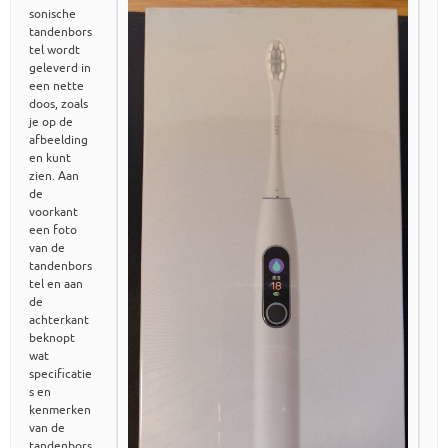
sonische
tandenbors
tel wordt
geleverd in
een nette
doos, zoals
je op de
afbeelding
en kunt
zien. Aan
de
voorkant
een foto
van de
tandenbors
tel en aan
de
achterkant
beknopt
wat
specificatie
s en
kenmerken
van de
tandenbors