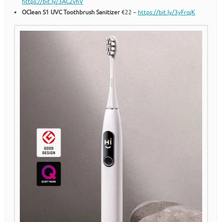
https://bit.ly/3AC2vhV
OClean S1 UVC Toothbrush Sanitizer
€22 –
https://bit.ly/3yFrqjK