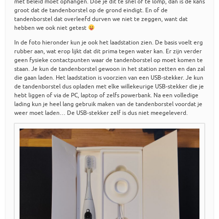
met beleid moet ophangen. Doe je dit te snel of te lomp, dan is de kans
groot dat de tandenborstel op de grond eindigt. En of de
tandenborstel dat overleefd durven we niet te zeggen, want dat
hebben we ook niet getest
In de foto hieronder kun je ook het laadstation zien. De basis voelt erg
rubber aan, wat erop lijkt dat dit prima tegen water kan. Er zijn verder
geen fysieke contactpunten waar de tandenborstel op moet komen te
staan. Je kun de tandenborstel gewoon in het station zetten en dan zal
die gaan laden. Het laadstation is voorzien van een USB-stekker. Je kun
de tandenborstel dus opladen met elke willekeurige USB-stekker die je
hebt liggen of via de PC, laptop of zelfs powerbank. Na een volledige
lading kun je heel lang gebruik maken van de tandenborstel voordat je
weer moet laden… De USB-stekker zelf is dus niet meegeleverd.