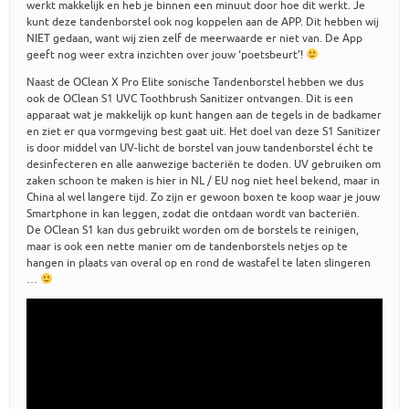
werkt makkelijk en heb je binnen een minuut door hoe dit werkt. Je
kunt deze tandenborstel ook nog koppelen aan de APP. Dit hebben wij
NIET gedaan, want wij zien zelf de meerwaarde er niet van. De App
geeft nog weer extra inzichten over jouw ‘poetsbeurt’!
Naast de OClean X Pro Elite sonische Tandenborstel hebben we dus
ook de OClean S1 UVC Toothbrush Sanitizer ontvangen. Dit is een
apparaat wat je makkelijk op kunt hangen aan de tegels in de badkamer
en ziet er qua vormgeving best gaat uit. Het doel van deze S1 Sanitizer
is door middel van UV-licht de borstel van jouw tandenborstel écht te
desinfecteren en alle aanwezige bacteriën te doden. UV gebruiken om
zaken schoon te maken is hier in NL / EU nog niet heel bekend, maar in
China al wel langere tijd. Zo zijn er gewoon boxen te koop waar je jouw
Smartphone in kan leggen, zodat die ontdaan wordt van bacteriën.
De OClean S1 kan dus gebruikt worden om de borstels te reinigen,
maar is ook een nette manier om de tandenborstels netjes op te
hangen in plaats van overal op en rond de wastafel te laten slingeren
…