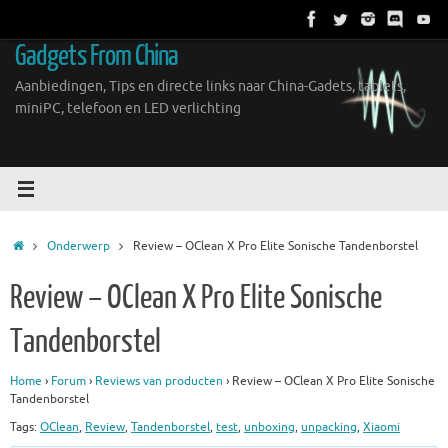
Ga
naar
Gadgets From China
de
inhoud
Aanbiedingen, Tips en directe links naar China-Gadets, tablets,
miniPC, telefoon en LED verlichting
Home
Onderwerp
Review – OClean X Pro Elite Sonische Tandenborstel
Review – OClean X Pro Elite Sonische
Tandenborstel
Home
›
Forum
›
Reviews van producten
›
Review – OClean X Pro Elite Sonische
Tandenborstel
Tags:
OClean
,
Review
,
Tandenborstel
,
test
,
unboxing
,
unpacking
,
Xiaomi