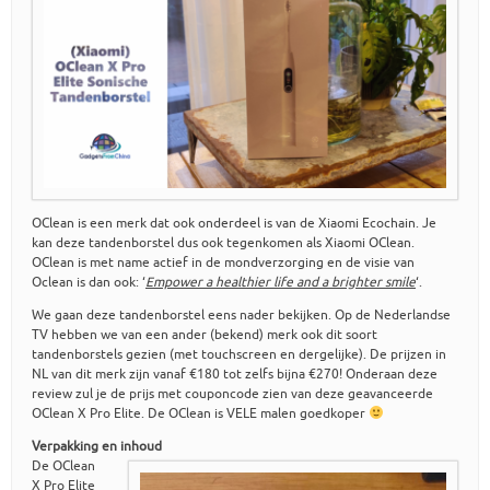
OClean is een merk dat ook onderdeel is van de Xiaomi Ecochain. Je
kan deze tandenborstel dus ook tegenkomen als Xiaomi OClean.
OClean is met name actief in de mondverzorging en de visie van
Oclean is dan ook: ‘
Empower a healthier life and a brighter smile
‘.
We gaan deze tandenborstel eens nader bekijken. Op de Nederlandse
TV hebben we van een ander (bekend) merk ook dit soort
tandenborstels gezien (met touchscreen en dergelijke). De prijzen in
NL van dit merk zijn vanaf €180 tot zelfs bijna €270! Onderaan deze
review zul je de prijs met couponcode zien van deze geavanceerde
OClean X Pro Elite. De OClean is VELE malen goedkoper
Verpakking en inhoud
De OClean
X Pro Elite