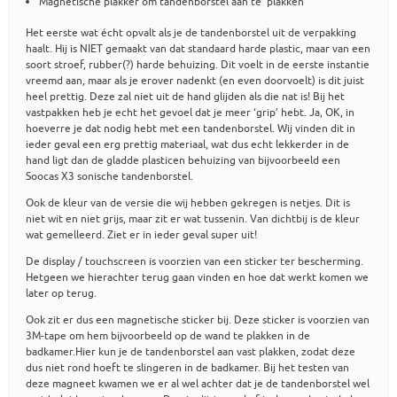
Magnetische plakker om tandenborstel aan te ‘plakken’
Het eerste wat écht opvalt als je de tandenborstel uit de verpakking
haalt. Hij is NIET gemaakt van dat standaard harde plastic, maar van een
soort stroef, rubber(?) harde behuizing. Dit voelt in de eerste instantie
vreemd aan, maar als je erover nadenkt (en even doorvoelt) is dit juist
heel prettig. Deze zal niet uit de hand glijden als die nat is! Bij het
vastpakken heb je echt het gevoel dat je meer ‘grip’ hebt. Ja, OK, in
hoeverre je dat nodig hebt met een tandenborstel. Wij vinden dit in
ieder geval een erg prettig materiaal, wat dus echt lekkerder in de
hand ligt dan de gladde plasticen behuizing van bijvoorbeeld een
Soocas X3 sonische tandenborstel.
Ook de kleur van de versie die wij hebben gekregen is netjes. Dit is
niet wit en niet grijs, maar zit er wat tussenin. Van dichtbij is de kleur
wat gemelleerd. Ziet er in ieder geval super uit!
De display / touchscreen is voorzien van een sticker ter bescherming.
Hetgeen we hierachter terug gaan vinden en hoe dat werkt komen we
later op terug.
Ook zit er dus een magnetische sticker bij. Deze sticker is voorzien van
3M-tape om hem bijvoorbeeld op de wand te plakken in de
badkamer.Hier kun je de tandenborstel aan vast plakken, zodat deze
dus niet rond hoeft te slingeren in de badkamer. Bij het testen van
deze magneet kwamen we er al wel achter dat je de tandenborstel wel