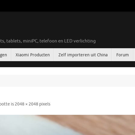
ts, tablets, miniPC, telefoon en LED verlichting
ngen
Xiaomi Producten
Zelf importeren uit China
Forum
ootte is
2048 × 2048
pixels