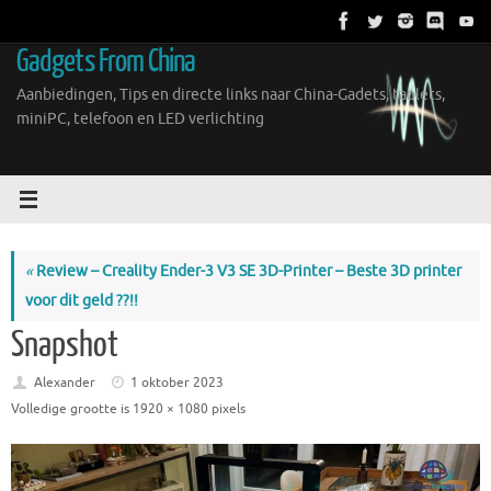
Ga
naar
Gadgets From China
de
inhoud
Aanbiedingen, Tips en directe links naar China-Gadets, tablets,
miniPC, telefoon en LED verlichting
«
Review – Creality Ender-3 V3 SE 3D-Printer – Beste 3D printer
voor dit geld ??!!
Snapshot
Alexander
1 oktober 2023
Volledige grootte is
1920 × 1080
pixels