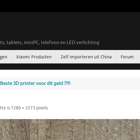
ts, tablets, miniPC, telefoon en LED verlichting
ngen
Xiaomi Producten
Zelf importeren uit China
Forum
Beste 3D printer voor dit geld ??!!
tte is
1280 × 2273
pixels