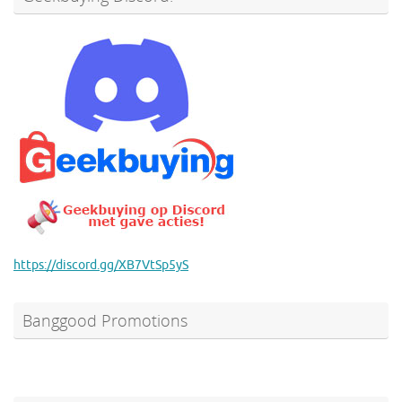
https://discord.gg/XB7VtSp5yS
Banggood Promotions