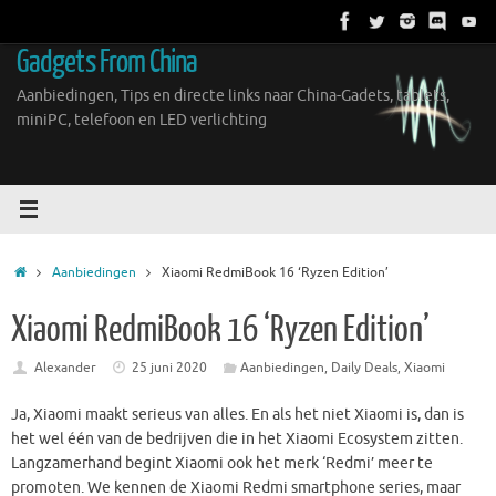
Ga
naar
Gadgets From China
de
inhoud
Aanbiedingen, Tips en directe links naar China-Gadets, tablets,
miniPC, telefoon en LED verlichting
Home
Aanbiedingen
Xiaomi RedmiBook 16 ‘Ryzen Edition’
Xiaomi RedmiBook 16 ‘Ryzen Edition’
Alexander
25 juni 2020
Aanbiedingen
,
Daily Deals
,
Xiaomi
Ja, Xiaomi maakt serieus van alles. En als het niet Xiaomi is, dan is
het wel één van de bedrijven die in het Xiaomi Ecosystem zitten.
Langzamerhand begint Xiaomi ook het merk ‘Redmi’ meer te
promoten. We kennen de Xiaomi Redmi smartphone series, maar