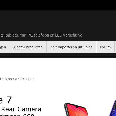
ts, tablets, miniPC, telefoon en LED verlichting
ngen
Xiaomi Producten
Zelf importeren uit China
Forum
te is
889 × 419
pixels