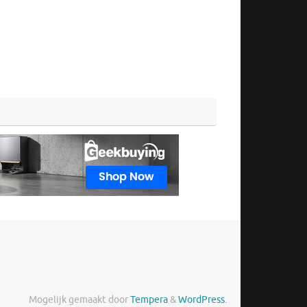
Mogelijk gemaakt door
Tempera
&
WordPress.