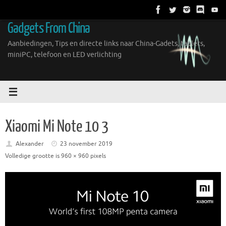
Ga
naar
Gadgets From China
de
inhoud
Aanbiedingen, Tips en directe links naar China-Gadets, tablets,
miniPC, telefoon en LED verlichting
Xiaomi Mi Note 10 3
Alexander
23 november 2019
Volledige grootte is
960 × 960
pixels