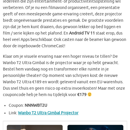
iedereen die zijn entertainment- of productiviteitsopstelling wil
verbeteren. Of je nu een filmavond organiseert, een presentatie
geeft of een meeslepende game-ervaring creëert, deze projector
biedt ongeëvenaarde prestaties en gemak. De grootste voordelen
zijn dat je hem kunt draaien, dus gewoon lekker op bed liggen en
film / serie kijken op het plafond. En
Android TV 11
staat erop, dus
heel veel Apps beschikbaar. Ook casten naar de beamer kan gewoon
door de ingebouwde ChromeCast!
Klaar om je visuele ervaring naar een hoger niveau te tillen? De
Wanbo T2 Ultra Gimbal is de projector waar je op hebt gewacht.
Bestel hem vandaag nog en transformeer elke ruimte in je
persoonlijke theater! Op moment van schrijven kost de nieuwe
Wanbo T2 Ultra €189 en wordt geleverd vanuit een EU-warenhuis.
Dus snel thuis en geen risico op extra invoerkosten! Maar met onze
couponcode heb je hem nu tijdelijk voor
€179
Coupon:
NNNWBT2U
Link:
Wanbo T2 Ultra Gimbal Projector