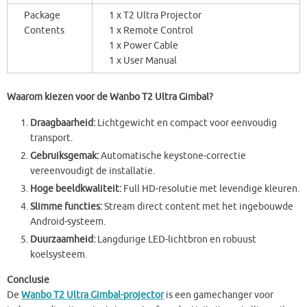
Package
1 x T2 Ultra Projector
Contents
1 x Remote Control
1 x Power Cable
1 x User Manual
Waarom kiezen voor de Wanbo T2 Ultra Gimbal?
Draagbaarheid:
Lichtgewicht en compact voor eenvoudig
transport.
Gebruiksgemak:
Automatische keystone-correctie
vereenvoudigt de installatie.
Hoge beeldkwaliteit:
Full HD-resolutie met levendige kleuren.
Slimme functies:
Stream direct content met het ingebouwde
Android-systeem.
Duurzaamheid:
Langdurige LED-lichtbron en robuust
koelsysteem.
Conclusie
De
Wanbo T2 Ultra Gimbal-projector
is een gamechanger voor