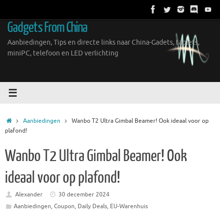
Ga
naar
Gadgets From China
de
inhoud
Aanbiedingen, Tips en directe links naar China-Gadets, tablets,
miniPC, telefoon en LED verlichting
Home
Aanbiedingen
Wanbo T2 Ultra Gimbal Beamer! Ook ideaal voor op
plafond!
Wanbo T2 Ultra Gimbal Beamer! Ook
ideaal voor op plafond!
Alexander
30 december 2024
Aanbiedingen
,
Coupon
,
Daily Deals
,
EU-Warenhuis