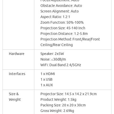
Focus Adjustment: Auto
Obstacle Avoidance: Auto
Screen Alignment: Auto
Aspect Ratio: 1.2:1
Zoom Function: 50%-100%
Projection Size: 45-140 Inch
Projection Distance: 1.2-5.8m
Projection Method: Front/Rear/Front
Ceiling/Rear Ceiling
Hardware
Speaker: 2x5W
Noise: ≤30dB/m
WiFi: Dual Band 2.4/5GHz
Interfaces
1 x HDMI
1 x USB
1 x AUX
Size &
Projector Size: 14.5 x 14.2 x 21.9cm
Weight
Product Weight: 1.5kg
Packing Size: 20 x 20 x 30cm
Gross Weight: 2.69kg