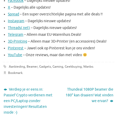
Facebook
– Dagelijks nieuwe updates!
X
– Dagelijks alle updates!
Spread
– Een super overzichtelijke pagina met alle deals !!
Instagram
– Dagelijks nieuwe updates!
Threads(.net)
– Dagelijks nieuwe updates!
Telegram
– Alleen maar EU-Warenhuis Deals!
3D-Printing
– Alleen maar 3D-Printer (en accessoires) Deals!
Pinterest
– Jawel ook op Pinterest kun je ons vinden!
YouTube
– Onze reviews, maar dan met video
Aanbieding
,
Beamer
,
Gadgets
,
Gaming
,
Geekbuying
,
Wanbo
.
Bookmark
.
Verdiep je er eens in:
Thundeal 1080P beamer die
Passief Crypto verdienen met
180° kan draaien! Wat vinden
een PC/Laptop zonder
we ervan?
investeringen! Resultaten
inside :-)