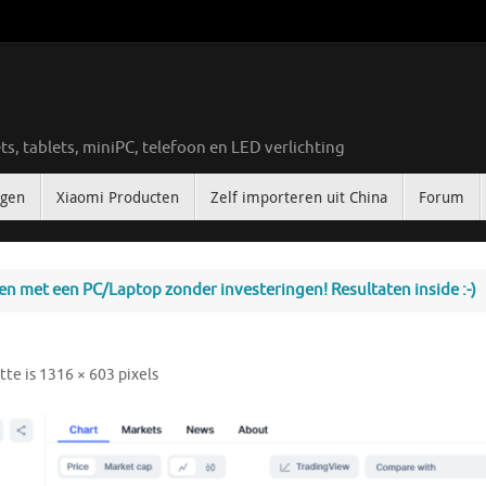
ts, tablets, miniPC, telefoon en LED verlichting
ngen
Xiaomi Producten
Zelf importeren uit China
Forum
nen met een PC/Laptop zonder investeringen! Resultaten inside :-)
tte is
1316 × 603
pixels