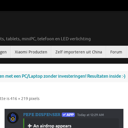
ts, tablets, miniPC, telefoon en LED verlichting
ngen
Xiaomi Producten
Zelf importeren uit China
Forum
nen met een PC/Laptop zonder investeringen! Resultaten inside :-)
tte is
416 × 219
pixels