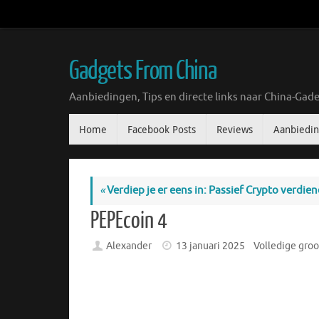
Ga
naar
de
inhoud
Gadgets From China
Aanbiedingen, Tips en directe links naar China-Gade
Ga
Home
Facebook Posts
Reviews
Aanbiedi
naar
de
inhoud
«
Verdiep je er eens in: Passief Crypto verdie
PEPEcoin 4
Alexander
13 januari 2025
Volledige groo