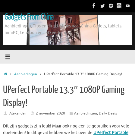
Ga
naar
Gadgets From China
de
inhoud
Aanbiedingen, Tips en directe links naar China-Gadets, tablets,
miniPC, telefoon en LED verlichting
Home
Aanbiedingen
UPerfect Portable 13.3″ 1080P Gaming Display!
UPerfect Portable 13.3″ 1080P Gaming
Display!
Alexander
2 november 2020
Aanbiedingen
,
Daily Deals
Dit zijn gadgets zijn leuk! Maar ook nog een te gebruiken voor vele
doeleinden! In dit geval hebben we het over de
UPerfect Portable