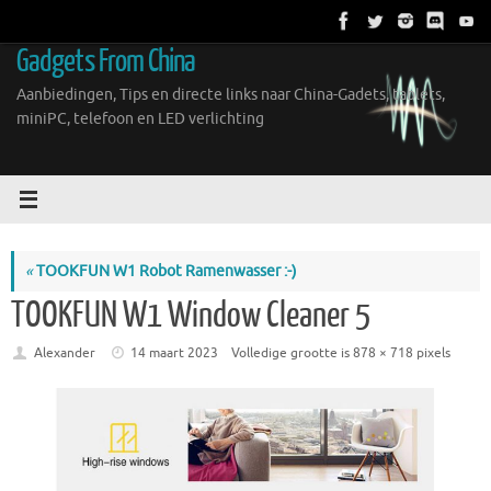
Ga
naar
Gadgets From China
de
inhoud
Aanbiedingen, Tips en directe links naar China-Gadets, tablets,
miniPC, telefoon en LED verlichting
«
TOOKFUN W1 Robot Ramenwasser :-)
TOOKFUN W1 Window Cleaner 5
Alexander
14 maart 2023
Volledige grootte is
878 × 718
pixels