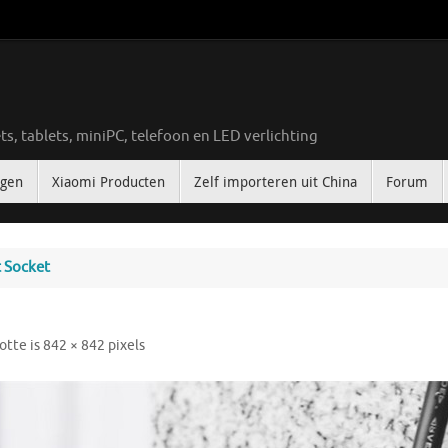
ts, tablets, miniPC, telefoon en LED verlichting
ngen
Xiaomi Producten
Zelf importeren uit China
Forum
 Socket
otte is
842 × 842
pixels