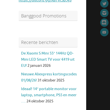
https://discord.gg/XB7VtSp5yS
Banggood Promotions
Recente berichten
De Xiaomi S Mini 55″ 144Hz QD-
Mini LED Smart TV voor €419 uit
EU!
2 januari 2026
Nieuwe Aliexpress kortingscodes
01/08/26!
31 oktober 2025
Ideaal! 14″ portable monitor voor
laptop, smartphone, PS5 en meer
….
24 oktober 2025