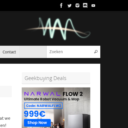
Zoeken naar:
Contact
Zoeken
Geekbuying Deals
dat we
ten!