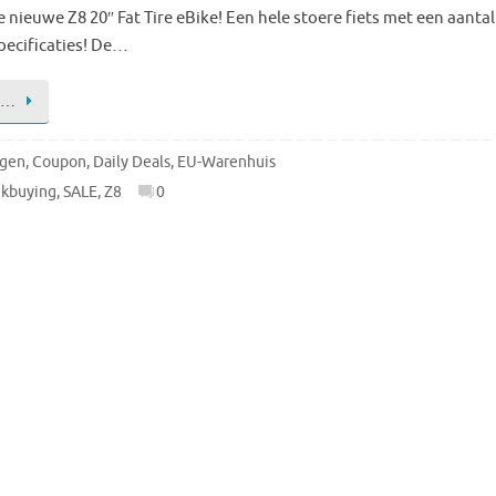
 nieuwe Z8 20″ Fat Tire eBike! Een hele stoere fiets met een aantal
pecificaties! De…
 …
ngen
,
Coupon
,
Daily Deals
,
EU-Warenhuis
kbuying
,
SALE
,
Z8
0