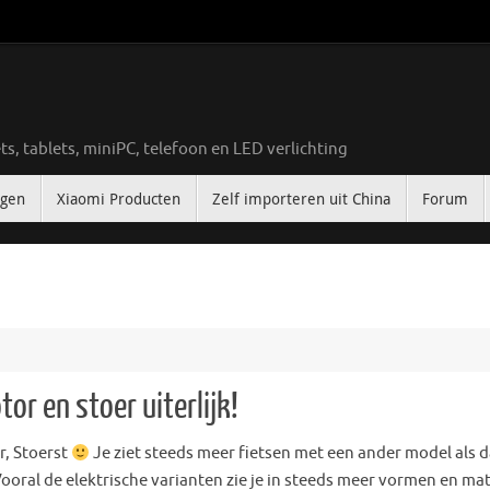
ts, tablets, miniPC, telefoon en LED verlichting
ngen
Xiaomi Producten
Zelf importeren uit China
Forum
or en stoer uiterlijk!
r, Stoerst
Je ziet steeds meer fietsen met een ander model als 
ooral de elektrische varianten zie je in steeds meer vormen en ma