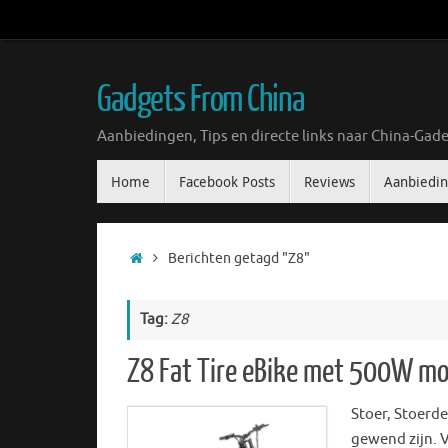
Ga
naar
de
inhoud
Gadgets From China
Aanbiedingen, Tips en directe links naar China-Gade
Ga
Home
Facebook Posts
Reviews
Aanbiedi
naar
de
inhoud
Home
Berichten getagd "Z8"
Tag:
Z8
Z8 Fat Tire eBike met 500W mot
Stoer, Stoerde
gewend zijn. V