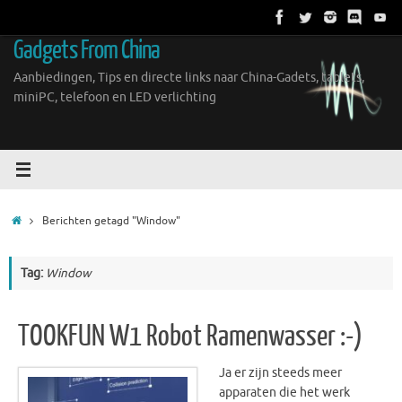
Ga
naar
Gadgets From China
de
inhoud
Aanbiedingen, Tips en directe links naar China-Gadets, tablets,
miniPC, telefoon en LED verlichting
Home
Berichten getagd "Window"
Tag:
Window
TOOKFUN W1 Robot Ramenwasser :-)
Ja er zijn steeds meer
apparaten die het werk