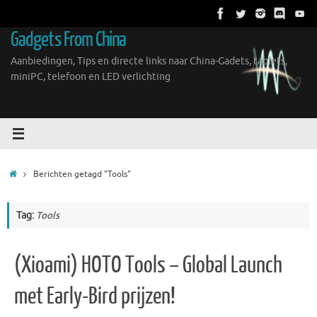
Ga
naar
Gadgets From China
de
inhoud
Aanbiedingen, Tips en directe links naar China-Gadets, tablets,
miniPC, telefoon en LED verlichting
Home
Berichten getagd "Tools"
Tag:
Tools
(Xioami) HOTO Tools – Global Launch
met Early-Bird prijzen!