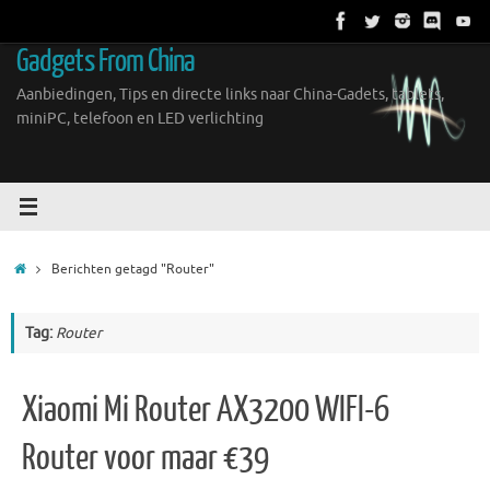
Ga
naar
Gadgets From China
de
inhoud
Aanbiedingen, Tips en directe links naar China-Gadets, tablets,
miniPC, telefoon en LED verlichting
Home
Berichten getagd "Router"
Tag:
Router
Xiaomi Mi Router AX3200 WIFI-6
Router voor maar €39