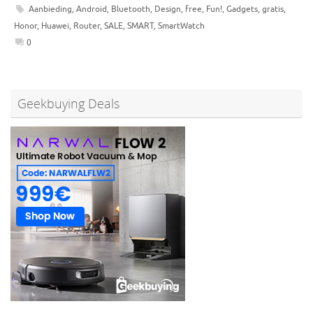
Aanbieding
,
Android
,
Bluetooth
,
Design
,
free
,
Fun!
,
Gadgets
,
gratis
,
Honor
,
Huawei
,
Router
,
SALE
,
SMART
,
SmartWatch
0
Geekbuying Deals