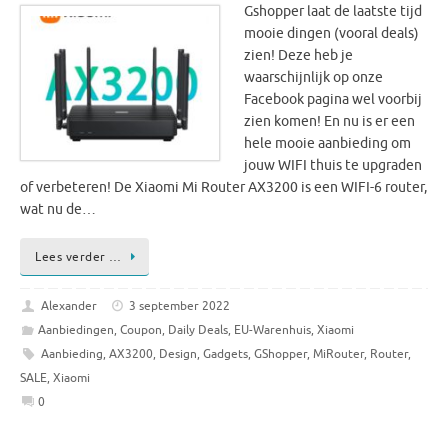
Gshopper laat de laatste tijd
mooie dingen (vooral deals)
zien! Deze heb je
waarschijnlijk op onze
Facebook pagina wel voorbij
zien komen! En nu is er een
hele mooie aanbieding om
jouw WIFI thuis te upgraden
of verbeteren! De Xiaomi Mi Router AX3200 is een WIFI-6 router,
wat nu de…
Lees verder …
Alexander
3 september 2022
Aanbiedingen
,
Coupon
,
Daily Deals
,
EU-Warenhuis
,
Xiaomi
Aanbieding
,
AX3200
,
Design
,
Gadgets
,
GShopper
,
MiRouter
,
Router
,
SALE
,
Xiaomi
0