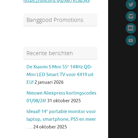
https://discord.gg/XB7VtSp5yS
Banggood Promotions
Recente berichten
De Xiaomi S Mini 55″ 144Hz QD-
Mini LED Smart TV voor €419 uit
EU!
2 januari 2026
Nieuwe Aliexpress kortingscodes
01/08/26!
31 oktober 2025
Ideaal! 14″ portable monitor voor
laptop, smartphone, PS5 en meer
….
24 oktober 2025