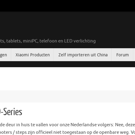
ts, tablets, miniPC, telefoon en LED verlichting
ngen
Xiaomi Producten
Zelf importeren uit China
Forum
-Series
e deur in huis te vallen voor onze Nederlandse volgers: Nee, deze
ooters / steps zijn officieel niet toegestaan op de openbare weg. V