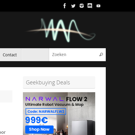
Zoeken naar:
Contact
Zoeken
Geekbuying Deals
oor