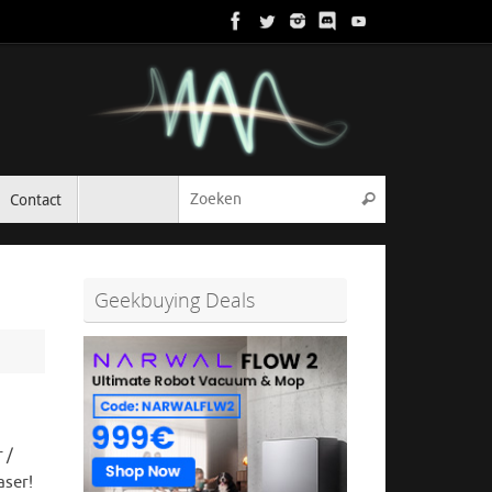
Zoeken naar:
Contact
Zoeken
Geekbuying Deals
 /
aser!