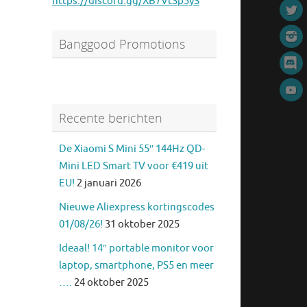
https://discord.gg/XB7VtSp5yS
Banggood Promotions
Recente berichten
De Xiaomi S Mini 55″ 144Hz QD-
Mini LED Smart TV voor €419 uit
EU!
2 januari 2026
Nieuwe Aliexpress kortingscodes
01/08/26!
31 oktober 2025
Ideaal! 14″ portable monitor voor
laptop, smartphone, PS5 en meer
….
24 oktober 2025