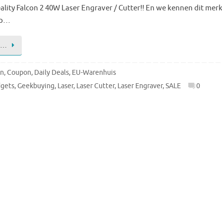
lity Falcon 2 40W Laser Engraver / Cutter!! En we kennen dit mer
 op…
 …
en
,
Coupon
,
Daily Deals
,
EU-Warenhuis
gets
,
Geekbuying
,
Laser
,
Laser Cutter
,
Laser Engraver
,
SALE
0