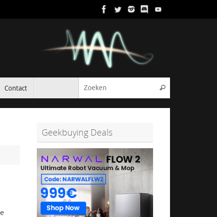
Zoeken naar:
Contact
Zoeken
Geekbuying Deals
le