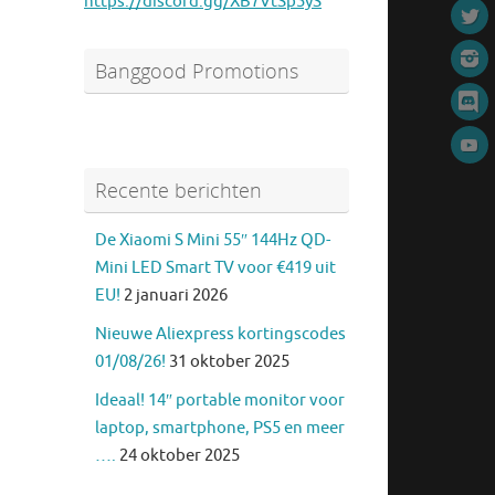
https://discord.gg/XB7VtSp5yS
Banggood Promotions
Recente berichten
De Xiaomi S Mini 55″ 144Hz QD-
Mini LED Smart TV voor €419 uit
EU!
2 januari 2026
Nieuwe Aliexpress kortingscodes
01/08/26!
31 oktober 2025
Ideaal! 14″ portable monitor voor
laptop, smartphone, PS5 en meer
….
24 oktober 2025