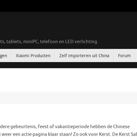
ts, tablets, miniPC, telefoon en LED verlichting
ngen
Xiaomi Producten
Zelf importeren uit China
Forum
iedere gebeurtenis, feest of vakantieperiode hebben de Chinese
eer een actie-pagina klaar staan! Zo ook voor Kerst. De Kerst Sa