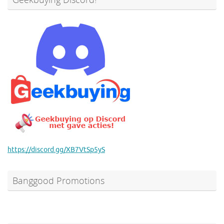
https://discord.gg/XB7VtSp5yS
Banggood Promotions