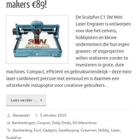
makers €89!
De Sculpfun C1 3W Mini
Laser Engraver is ontworpen
voor doe-het-zelvers,
hobbyisten en kleine
ondernemers die hun eigen
graveer- of snijprojecten
willen realiseren zonder te
investeren in grote, dure
machines. Compact, efficiënt en gebruiksvriendelijk – deze mini-
laser combineert precisie met eenvoud en is daarmee een
uitstekende instapoptie voor creatieve gebruikers.…
Lees verder …
Alexander
5 oktober 2025
Aanbiedingen
,
Coupon
,
Daily Deals
,
EU-Warenhuis
Aanbieding
,
Fun!
,
Gadgets
,
Geekbuying
,
Graveren
,
Hobby
,
Laser
,
Sculpfun