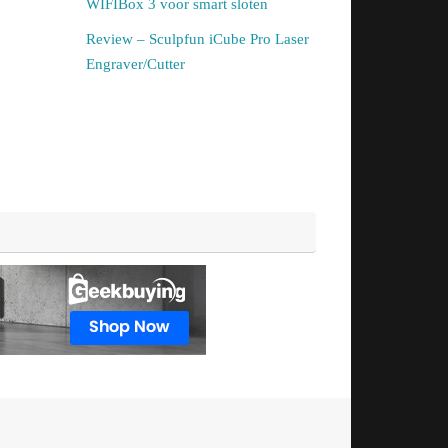
WIFIBox 3 voor smart sloten
Review – Sculpfun iCube Pro Laser
Engraver/Cutter