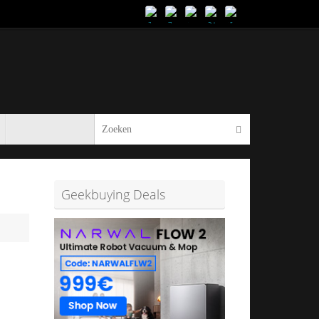
Zoeken naar:
Zoeken
Geekbuying Deals