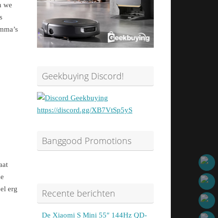
n we
s
amma’s
Geekbuying Discord!
https://discord.gg/XB7VtSp5yS
Banggood Promotions
aat
ke
el erg
Recente berichten
De Xiaomi S Mini 55″ 144Hz QD-