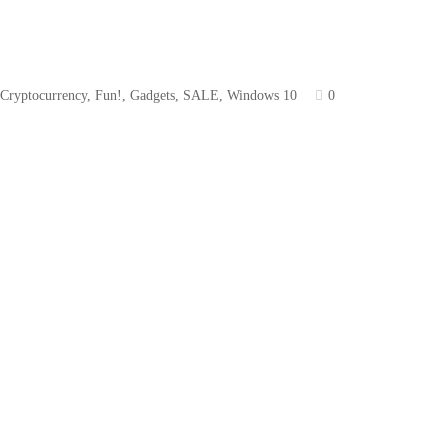
,
Cryptocurrency
,
Fun!
,
Gadgets
,
SALE
,
Windows 10
0