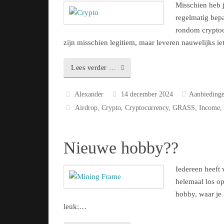
Misschien heb 
regelmatig bep
rondom cryptoc
zijn misschien legitiem, maar leveren nauwelijks i
Lees verder …
Alexander
14 december 2024
Aanbieding
Airdrop
,
Crypto
,
Cryptocurrency
,
GRASS
,
Income
Nieuwe hobby??
Iedereen heeft 
helemaal los op
hobby, waar je 
leuk:…