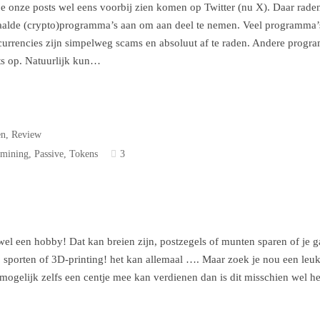
je onze posts wel eens voorbij zien komen op Twitter (nu X). Daar rade
aalde (crypto)programma’s aan om aan deel te nemen. Veel programma’
urrencies zijn simpelweg scams en absoluut af te raden. Andere progr
ets op. Natuurlijk kun…
en
,
Review
,
mining
,
Passive
,
Tokens
3
wel een hobby! Dat kan breien zijn, postzegels of munten sparen of je g
 sporten of 3D-printing! het kan allemaal …. Maar zoek je nou een leu
mogelijk zelfs een centje mee kan verdienen dan is dit misschien wel he