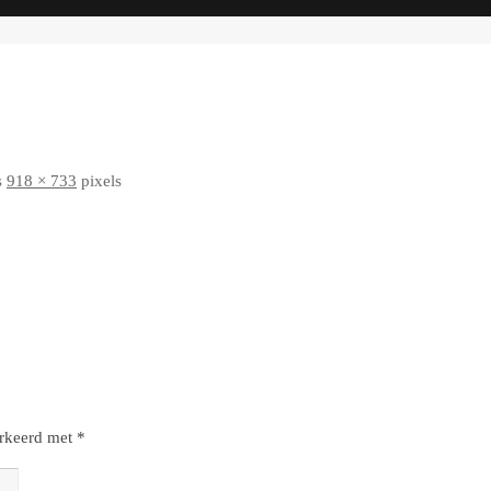
s
918 × 733
pixels
arkeerd met
*