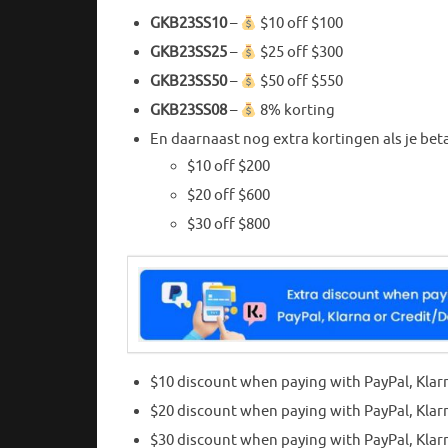
GKB23SS10
–
$10 off $100
GKB23SS25
–
$25 off $300
GKB23SS50
–
$50 off $550
GKB23SS08
–
8% korting
En daarnaast nog extra kortingen als je bet
$10 off $200
$20 off $600
$30 off $800
$10 discount when paying with PayPal, Klar
$20 discount when paying with PayPal, Klar
$30 discount when paying with PayPal, Klar