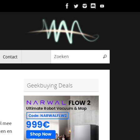
Zoeken naar:
Contact
Zoeken
Geekbuying Deals
el mee
gen en