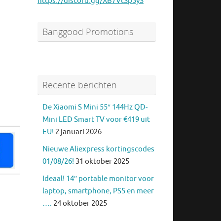
https://discord.gg/XB7VtSp5yS
Banggood Promotions
Recente berichten
De Xiaomi S Mini 55″ 144Hz QD-
Mini LED Smart TV voor €419 uit
EU!
2 januari 2026
Nieuwe Aliexpress kortingscodes
01/08/26!
31 oktober 2025
Ideaal! 14″ portable monitor voor
laptop, smartphone, PS5 en meer
….
24 oktober 2025