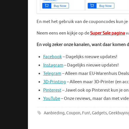
En met het gebruik van de couponcodes kun je 
Neem eens een kijkje op de
Super Sale pagina
v
En volg zeker onze kanalen, want daar komen da
Facebook
– Dagelijks nieuwe updates!
Instagram
– Dagelijks nieuwe updates!
Telegram
– Alleen maar EU-Warenhuis Deals
3D-Printing
– Alleen maar 3D-Printer (en acc
Pinterest
– Jawel ook op Pinterest kun je on
YouTube
– Onze reviews, maar dan met vid
Aanbieding
,
Coupon
,
Fun!
,
Gadgets
,
Geekbuyin