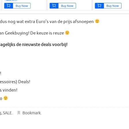
dus nog wat extra Euro’s van de prijs afsnoepen
an Geekbuying! De keuze is reuze
gelijks de nieuwste deals voorbij!
!
essoires) Deals!
s vinden!
eo
g
,
SALE
.
Bookmark
.