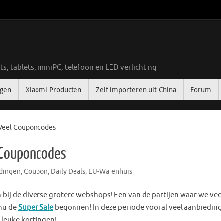
ts, tablets, miniPC, telefoon en LED verlichting
ngen
Xiaomi Producten
Zelf importeren uit China
Forum
 Veel Couponcodes
 Couponcodes
dingen
,
Coupon
,
Daily Deals
,
EU-Warenhuis
n bij de diverse grotere webshops! Een van de partijen waar we ve
 nu de
Super Sale
begonnen! In deze periode vooral veel aanbiedin
 leuke kortingen!