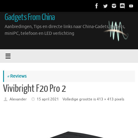
Ga
naar
Gadgets From China
de
inhoud
Aanbiedingen, Tips en directe links naar China-Gadets, tablets,
miniPC, telefoon en LED verlichting
«
Reviews
Vivibright F20 Pro 2
Alexander
15 april 2021
Volledige grootte is
413 × 413
pixels