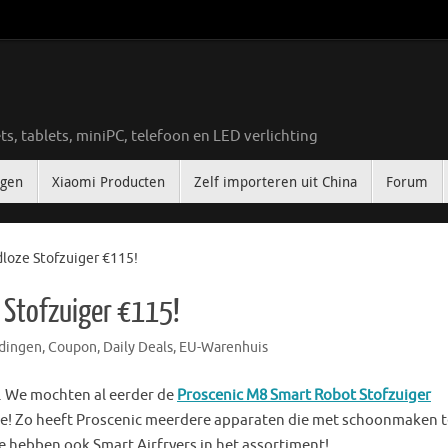
ts, tablets, miniPC, telefoon en LED verlichting
ngen
Xiaomi Producten
Zelf importeren uit China
Forum
loze Stofzuiger €115!
 Stofzuiger €115!
dingen
,
Coupon
,
Daily Deals
,
EU-Warenhuis
. We mochten al eerder de
Proscenic M8 Smart Robot Stofzuiger
 mee! Zo heeft Proscenic meerdere apparaten die met schoonmaken 
e hebben ook Smart Airfryers in het assortiment!