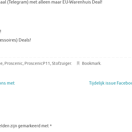
al (Telegram) met alleen maar EU-Warenhuis Deal!
!
essoires) Deals!
e
,
Proscenic
,
ProscenicP11
,
Stofzuiger
.
Bookmark
.
ons met
Tijdelijk issue Faceb
velden zijn gemarkeerd met
*