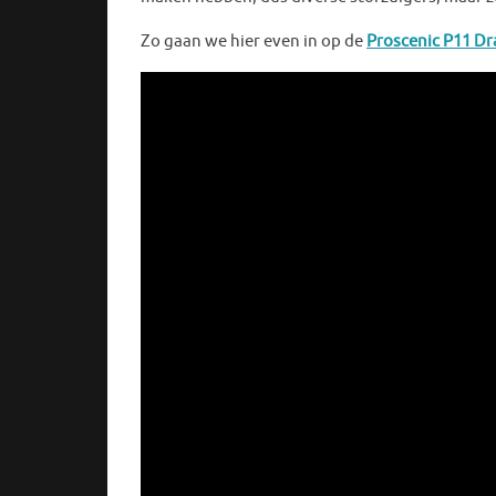
Zo gaan we hier even in op de
Proscenic P11 Dr