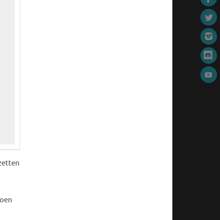
zetten
doen