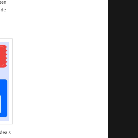
een
ode
 deals