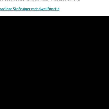
aadloze Stofzuiger met dweilfunctie
!