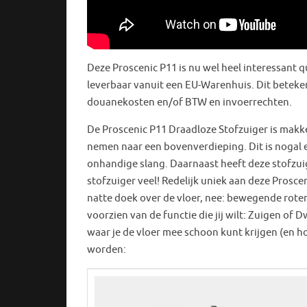
Deze Proscenic P11 is nu wel heel interessant qu
leverbaar vanuit een EU-Warenhuis. Dit betekent
douanekosten en/of BTW en invoerrechten.
De Proscenic P11 Draadloze Stofzuiger is makke
nemen naar een bovenverdieping. Dit is nogal e
onhandige slang. Daarnaast heeft deze stofzuig
stofzuiger veel! Redelijk uniek aan deze Prosce
natte doek over de vloer, nee: bewegende rote
voorzien van de functie die jij wilt: Zuigen of
waar je de vloer mee schoon kunt krijgen (en 
worden: