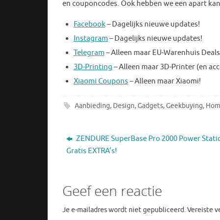
en couponcodes. Ook hebben we een apart kana
Facebook
– Dagelijks nieuwe updates!
Instagram
– Dagelijks nieuwe updates!
Telegram
– Alleen maar EU-Warenhuis Deals
3D-Printing
– Alleen maar 3D-Printer (en acc
Xiaomi Coupons
– Alleen maar Xiaomi!
Aanbieding
,
Design
,
Gadgets
,
Geekbuying
,
Hom
ZENDURE SuperBase Pro 2000 Power Stati
Gratis EXTRA’s!
Geef een reactie
Je e-mailadres wordt niet gepubliceerd.
Vereiste 