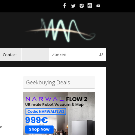
Zoeken naar:
Contact
Zoeken
Geekbuying Deals
te