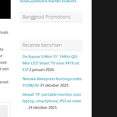
https://discord.gg/XB7VtSp5yS
Banggood Promotions
zoals
Recente berichten
te
ge
De Xiaomi S Mini 55″ 144Hz QD-
loze
Mini LED Smart TV voor €419 uit
et een
EU!
2 januari 2026
Nieuwe Aliexpress kortingscodes
araat
01/08/26!
31 oktober 2025
Ideaal! 14″ portable monitor voor
laptop, smartphone, PS5 en meer
….
24 oktober 2025