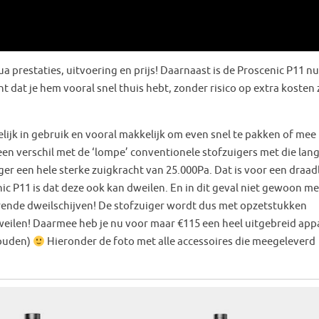
a prestaties, uitvoering en prijs! Daarnaast is de Proscenic P11 nu
 dat je hem vooral snel thuis hebt, zonder risico op extra kosten 
lijk in gebruik en vooral makkelijk om even snel te pakken of mee 
en verschil met de ‘lompe’ conventionele stofzuigers met die lan
er een hele sterke zuigkracht van 25.000Pa. Dat is voor een draad
nic P11 is dat deze ook kan dweilen. En in dit geval niet gewoon m
rende dweilschijven! De stofzuiger wordt dus met opzetstukken
 Dweilen! Daarmee heb je nu voor maar €115 een heel uitgebreid app
houden)
Hieronder de foto met alle accessoires die meegeleverd