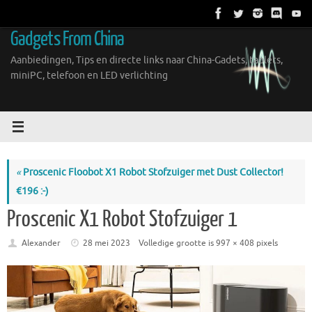
Ga
naar
Gadgets From China
de
inhoud
Aanbiedingen, Tips en directe links naar China-Gadets, tablets,
miniPC, telefoon en LED verlichting
«
Proscenic Floobot X1 Robot Stofzuiger met Dust Collector!
€196 :-)
Proscenic X1 Robot Stofzuiger 1
Alexander
28 mei 2023
Volledige grootte is
997 × 408
pixels