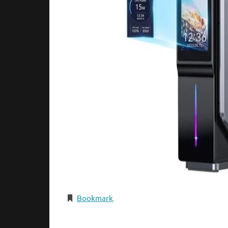
Bookmark
.