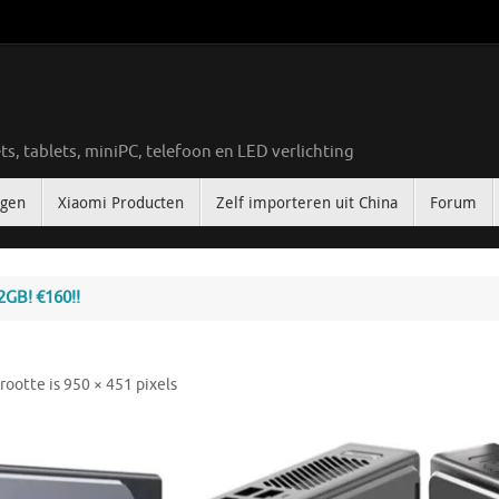
ts, tablets, miniPC, telefoon en LED verlichting
ngen
Xiaomi Producten
Zelf importeren uit China
Forum
2GB! €160!!
rootte is
950 × 451
pixels