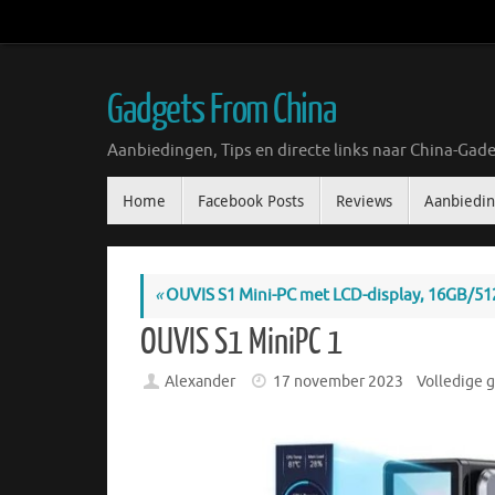
Ga
naar
de
inhoud
Gadgets From China
Aanbiedingen, Tips en directe links naar China-Gade
Ga
Home
Facebook Posts
Reviews
Aanbiedi
naar
de
inhoud
«
OUVIS S1 Mini-PC met LCD-display, 16GB/51
OUVIS S1 MiniPC 1
Alexander
17 november 2023
Volledige g