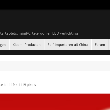
ts, tablets, miniPC, telefoon en LED verlichting
ngen
Xiaomi Producten
Zelf importeren uit China
Forum
1
te is
1119 × 1119
pixels