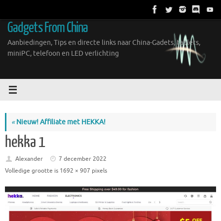
Ga
naar
Gadgets From China
de
inhoud
Aanbiedingen, Tips en directe links naar China-Gadets, tablets,
miniPC, telefoon en LED verlichting
«
Nieuw! Affiliate met HEKKA!
hekka 1
Alexander
7 december 2022
Volledige grootte is
1692 × 907
pixels