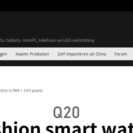
ts, tablets, miniPC, telefoon en LED verlichting
ngen
Xiaomi Producten
Zelf importeren uit China
Forum
otte is
989 × 543
pixels