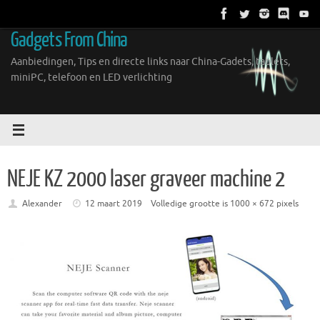
Ga
naar
Gadgets From China
de
inhoud
Aanbiedingen, Tips en directe links naar China-Gadets, tablets,
miniPC, telefoon en LED verlichting
NEJE KZ 2000 laser graveer machine 2
Alexander
12 maart 2019
Volledige grootte is
1000 × 672
pixels