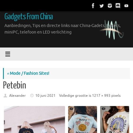
Ga
naar
Gadgets From China
de
inhoud
Aanbiedingen, Tips en directe links naar China-Gadets, tablets,
miniPC, telefoon en LED verlichting
«
Mode / Fashion Sites!
Petebin
Alexander
10 juni 2021
Volledige grootte is
1217 × 993
pixels